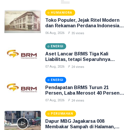
INPEX
HUMANIORA
Pertamina
Toko Populer, Jejak Ritel Modern
dan Rekaman Perdana Indonesia
Petronas
Raya di Pasar Baru
06 Aug, 2026
35 views
ENERGI
Aset Lancar BRMS Tiga Kali
Liabilitas, tetapi Separuhnya
Berupa Uang Muka
07 Aug, 2026
24 views
ENERGI
Pendapatan BRMS Turun 21
Persen, Laba Merosot 40 Persen
dan Arus Kas Operasi Negatif
07 Aug, 2026
24 views
PERUMAHAN
Dapur MBG Jagakarsa 008
Membakar Sampah di Halaman,