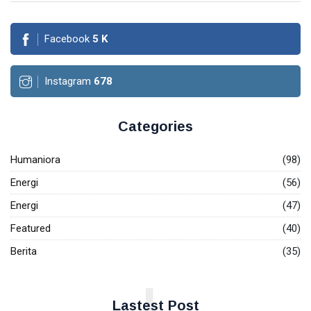
Melonjak
04
61
95
Aug,
views
2026
Persen,
Facebook
5
K
Arus Kas
T
Operasi
Tags
Malah
Instagram
678
Turun 19
Persen
PIALA DUNIA 2026
Categories
Meksiko
Humaniora
(98)
Laporan Keuangan
Energi
(56)
Kanada
Energi
(47)
Featured
(40)
Jepang
Berita
(35)
LNG Abadi Masela
L
Blok Masela
Lastest Post