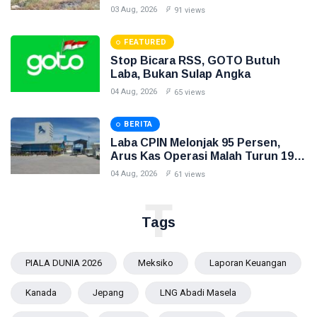
Inilah Gambarnya
03 Aug, 2026
91 views
FEATURED
Stop Bicara RSS, GOTO Butuh
Laba, Bukan Sulap Angka
04 Aug, 2026
65 views
BERITA
Laba CPIN Melonjak 95 Persen,
Arus Kas Operasi Malah Turun 19
Persen
04 Aug, 2026
61 views
T
Tags
PIALA DUNIA 2026
Meksiko
Laporan Keuangan
Kanada
Jepang
LNG Abadi Masela