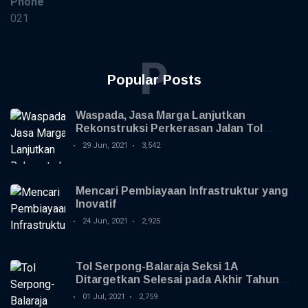
Phone
021
P
Popular Posts
Waspada, Jasa Marga Lanjutkan
Rekonstruksi Perkerasan Jalan Tol
Jagorawi
29 Jun, 2021
3,542
Mencari Pembiayaan Infrastruktur yang
Inovatif
24 Jun, 2021
2,925
Tol Serpong-Balaraja Seksi 1A
Ditargetkan Selesai pada Akhir Tahun
2021
01 Jul, 2021
2,759