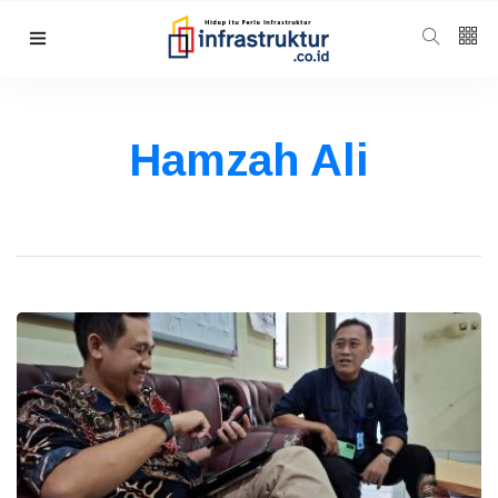
Follow us
5
K
Hamzah Ali
678
Categories
Humaniora
(98)
Energi
(56)
Energi
(47)
Featured
(40)
Berita
(35)