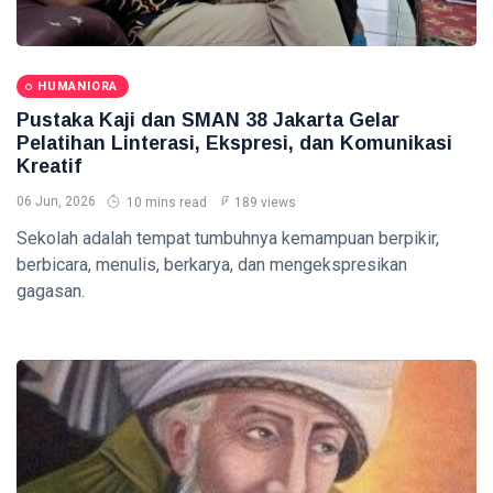
L
Lastest
Post
HUMANIORA
Pustaka Kaji dan SMAN 38 Jakarta Gelar
Pelatihan Linterasi, Ekspresi, dan Komunikasi
HUMANIORA
Kreatif
Toko
06 Jun, 2026
10 mins read
189 views
Populer,
Jejak Ritel
Sekolah adalah tempat tumbuhnya kemampuan berpikir,
06
35
Modern
Aug,
views
berbicara, menulis, berkarya, dan mengekspresikan
2026
dan
gagasan.
Rekaman
ENERGI
Perdana
Indonesia
Aset
Raya di
Lancar
Pasar
BRMS Tiga
07 Aug,
24
Baru
Kali
2026
views
Liabilitas,
tetapi
ENERGI
Separuhnya
Pendapatan
Berupa