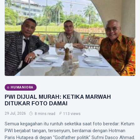
Melonjak
04
75
95
Aug,
views
2026
Persen,
Arus Kas
T
Operasi
Tags
Malah
Turun 19
Persen
PIALA DUNIA 2026
Meksiko
Laporan Keuangan
HUMANIORA
Kanada
PWI DIJUAL MURAH: KETIKA MARWAH
DITUKAR FOTO DAMAI
Jepang
29 Jul, 2026
8 mins read
113 views
LNG Abadi Masela
Semua kegagahan itu runtuh seketika saat foto beredar: Ketum
Blok Masela
PWI berjabat tangan, tersenyum, berdamai dengan Hotman
Paris Hutapea di depan "Godfather politik" Sufmi Dasco Ahmad.