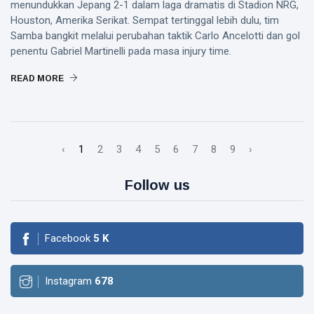
menundukkan Jepang 2-1 dalam laga dramatis di Stadion NRG,
Houston, Amerika Serikat. Sempat tertinggal lebih dulu, tim
Samba bangkit melalui perubahan taktik Carlo Ancelotti dan gol
penentu Gabriel Martinelli pada masa injury time.
READ MORE
‹
1
2
3
4
5
6
7
8
9
›
Follow us
Facebook
5
K
Instagram
678