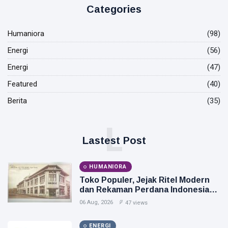
Categories
Humaniora
(98)
Energi
(56)
Energi
(47)
Featured
(40)
Berita
(35)
L
Lastest Post
HUMANIORA
Toko Populer, Jejak Ritel Modern
dan Rekaman Perdana Indonesia
Raya di Pasar Baru
06 Aug, 2026
47 views
ENERGI