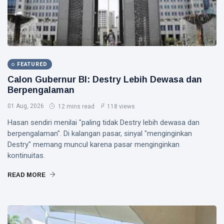
BRMS
Uang Muka
Turun 21
07 Aug,
45
Persen,
2026
views
Laba
Merosot 40
Persen dan
PERUMAHAN
Arus Kas
FEATURED
Dapur MBG
Operasi
Jagakarsa
Calon Gubernur BI: Destry Lebih Dewasa dan
Negatif
008
03
99
Berpengalaman
Membakar
Aug,
views
2026
Sampah di
01 Aug, 2026
12 mins read
118 views
Halaman,
Hasan sendiri menilai "paling tidak Destry lebih dewasa dan
Inilah
FEATURED
Gambarnya
berpengalaman". Di kalangan pasar, sinyal "menginginkan
Stop
Destry" memang muncul karena pasar menginginkan
Bicara
kontinuitas.
RSS,
04
77
GOTO
Aug,
views
READ MORE
2026
Butuh
Laba,
BERITA
Bukan
Sulap
Laba
Angka
CPIN