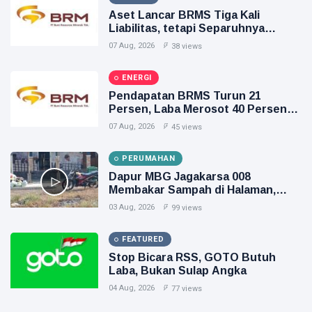
Aset Lancar BRMS Tiga Kali
Liabilitas, tetapi Separuhnya
Berupa Uang Muka
07 Aug, 2026
38 views
ENERGI
Pendapatan BRMS Turun 21
Persen, Laba Merosot 40 Persen
dan Arus Kas Operasi Negatif
07 Aug, 2026
45 views
PERUMAHAN
Dapur MBG Jagakarsa 008
Membakar Sampah di Halaman,
Inilah Gambarnya
03 Aug, 2026
99 views
FEATURED
Stop Bicara RSS, GOTO Butuh
Laba, Bukan Sulap Angka
04 Aug, 2026
77 views