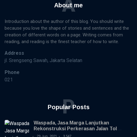
A
About me
Introduction about the author of this blog. You should write
because you love the shape of stories and sentences and the
creation of different words on a page. Writing comes from
reading, and reading is the finest teacher of how to write.
Address
jl. Srengseng Sawah, Jakarta Selatan
Phone
021
P
Popular Posts
Waspada, Jasa Marga Lanjutkan
Rekonstruksi Perkerasan Jalan Tol
Jagorawi
29 Jun, 2021
3,547