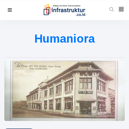
Follow us
5
K
Humaniora
678
Categories
Humaniora
(98)
Energi
(56)
Energi
(47)
Featured
(40)
Berita
(35)