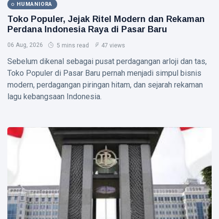
HUMANIORA
L
Toko Populer, Jejak Ritel Modern dan Rekaman
Lastest
Perdana Indonesia Raya di Pasar Baru
Post
06 Aug, 2026
5 mins read
47 views
Sebelum dikenal sebagai pusat perdagangan arloji dan tas,
HUMANIORA
Toko Populer di Pasar Baru pernah menjadi simpul bisnis
Toko
modern, perdagangan piringan hitam, dan sejarah rekaman
Populer,
lagu kebangsaan Indonesia.
Jejak Ritel
06
47
Modern
Aug,
views
2026
dan
Rekaman
ENERGI
Perdana
Indonesia
Aset
Raya di
Lancar
Pasar
BRMS Tiga
07 Aug,
38
Baru
Kali
2026
views
Liabilitas,
tetapi
ENERGI
Separuhnya
Pendapatan
Berupa