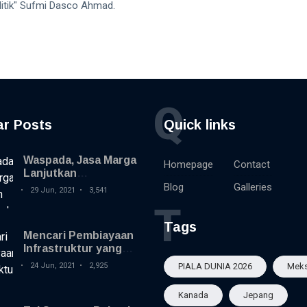
litik" Sufmi Dasco Ahmad.
Q
ar Posts
Quick links
Waspada, Jasa Marga
Homepage
Contact
Lanjutkan
Rekonstruksi
Blog
Galleries
29 Jun, 2021
3,541
Perkerasan Jalan Tol
T
Jagorawi
Tags
Mencari Pembiayaan
Infrastruktur yang
Inovatif
24 Jun, 2021
2,925
PIALA DUNIA 2026
Meks
Kanada
Jepang