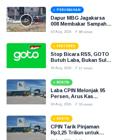
PERUMAHAN
Dapur MBG Jagakarsa
008 Membakar Sampah di
Halaman, Inilah
03 Aug, 2026
88 views
Gambarnya
FEATURED
Stop Bicara RSS, GOTO
Butuh Laba, Bukan Sulap
Angka
04 Aug, 2026
61 views
BERITA
Laba CPIN Melonjak 95
Persen, Arus Kas
Operasi Malah Turun 19
04 Aug, 2026
59 views
Persen
BERITA
CPIN Tarik Pinjaman
Rp3,25 Triliun untuk
Bayar Dividen Rp2,95