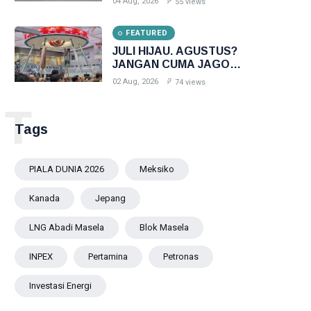
04 Aug, 2026
55 views
Triliun
FEATURED
JULI HIJAU. AGUSTUS?
JANGAN CUMA JAGO
PASANG BENDERA
02 Aug, 2026
74 views
T
Tags
PIALA DUNIA 2026
Meksiko
Kanada
Jepang
LNG Abadi Masela
Blok Masela
INPEX
Pertamina
Petronas
Investasi Energi