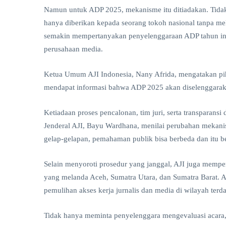
GOTO
Aug,
views
Namun untuk ADP 2025, mekanisme itu ditiadakan. Tidak 
2026
Butuh
hanya diberikan kepada seorang tokoh nasional tanpa mel
Laba,
BERITA
Bukan
semakin mempertanyakan penyelenggaraan ADP tahun ini 
Sulap
Laba
perusahaan media.
Angka
CPIN
Melonjak
04
59
Ketua Umum AJI Indonesia, Nany Afrida, mengatakan piha
95
Aug,
views
2026
Persen,
mendapat informasi bahwa ADP 2025 akan diselenggarakan.
Arus Kas
BERITA
Operasi
Ketiadaan proses pencalonan, tim juri, serta transparansi 
Malah
CPIN
Turun 19
Tarik
Jenderal AJI, Bayu Wardhana, menilai perubahan mekanis
Persen
Pinjaman
04
gelap-gelapan, pemahaman publik bisa berbeda dan itu be
55
Rp3,25
Aug,
views
2026
Triliun
untuk
Selain menyoroti prosedur yang janggal, AJI juga memp
Bayar
yang melanda Aceh, Sumatra Utara, dan Sumatra Barat. A
FEATURED
Dividen
pemulihan akses kerja jurnalis dan media di wilayah ter
Rp2,95
JULI HIJAU.
Triliun
AGUSTUS?
JANGAN
Tidak hanya meminta penyelenggara mengevaluasi acara,
02
74
CUMA
Aug,
views
2026