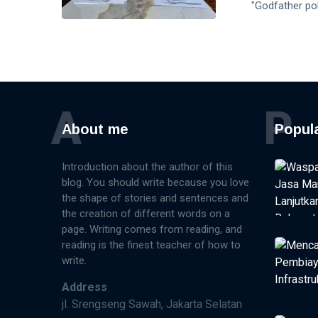
"Godfather po
A
P
About me
Popul
Introduction about the author of this
blog. You should write because you love
the shape of stories and sentences and
the creation of different words on a
page. Writing comes from reading, and
reading is the finest teacher of how to
write.
Address
jl. Srengseng Sawah, Jakarta Selatan