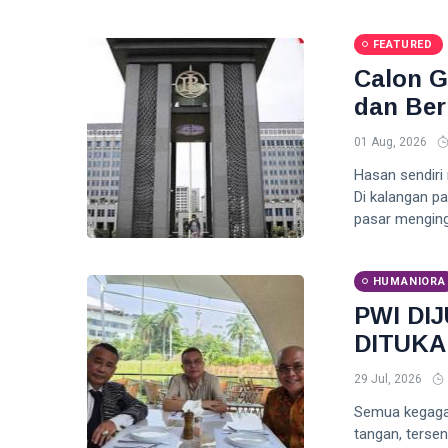
FEATURED
Calon G
dan Be
01 Aug, 2026
Hasan sendiri 
Di kalangan p
pasar menging
HUMANIORA
PWI DI
DITUKA
29 Jul, 2026
Semua kegagah
tangan, terse