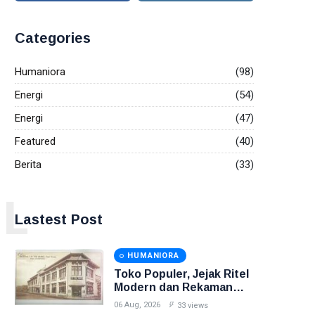
Categories
Humaniora
(98)
Energi
(54)
Energi
(47)
Featured
(40)
Berita
(33)
L
Lastest Post
HUMANIORA
Toko Populer, Jejak Ritel
Modern dan Rekaman
Perdana Indonesia Raya
06 Aug, 2026
33 views
di Pasar Baru