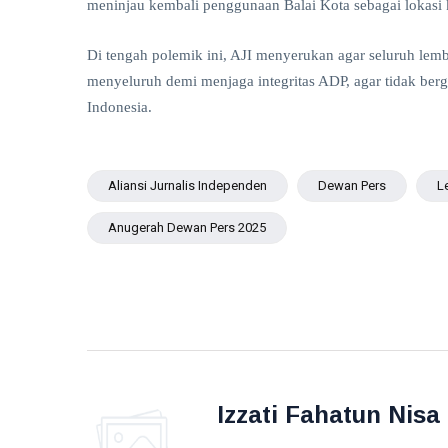
meninjau kembali penggunaan Balai Kota sebagai lokasi 
JAGO
PASANG
T
BENDERA
Di tengah polemik ini, AJI menyerukan agar seluruh le
Tags
menyeluruh demi menjaga integritas ADP, agar tidak ber
Indonesia.
PIALA DUNIA 2026
Meksiko
Aliansi Jurnalis Independen
Dewan Pers
L
Kanada
Anugerah Dewan Pers 2025
Jepang
LNG Abadi Masela
Blok Masela
INPEX
Izzati Fahatun Nisa
Pertamina