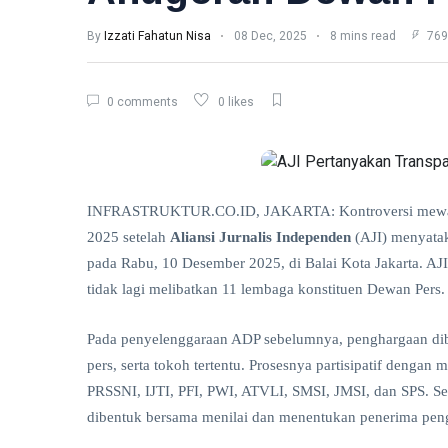
L
Lastest Post
By
Izzati Fahatun Nisa
08 Dec, 2025
8 mins read
769
HUMANIORA
Toko
0 comments
0 likes
Populer,
Jejak Ritel
06
33
Modern
Aug,
views
2026
dan
Rekaman
Perdana
INFRASTRUKTUR.CO.ID, JAKARTA: Kontroversi mewar
PERUMAHAN
Indonesia
2025 setelah
Aliansi Jurnalis Independen
(AJI) menyatak
Raya di
Dapur MBG
pada Rabu, 10 Desember 2025, di Balai Kota Jakarta. AJI
Pasar
Jagakarsa
Baru
008
tidak lagi melibatkan 11 lembaga konstituen Dewan Pers.
03
88
Membakar
Aug,
views
2026
Sampah di
Pada penyelenggaraan ADP sebelumnya, penghargaan dibe
Halaman,
Inilah
pers, serta tokoh tertentu. Prosesnya partisipatif dengan
FEATURED
Gambarnya
PRSSNI, IJTI, PFI, PWI, ATVLI, SMSI, JMSI, dan SPS. S
Stop
dibentuk bersama menilai dan menentukan penerima pen
Bicara
RSS,
04
61