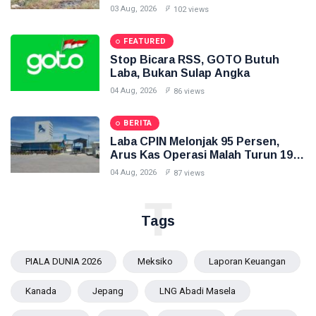
Inilah Gambarnya
03 Aug, 2026
102 views
FEATURED
Stop Bicara RSS, GOTO Butuh
Laba, Bukan Sulap Angka
04 Aug, 2026
86 views
BERITA
Laba CPIN Melonjak 95 Persen,
Arus Kas Operasi Malah Turun 19
Persen
04 Aug, 2026
87 views
T
Tags
PIALA DUNIA 2026
Meksiko
Laporan Keuangan
Kanada
Jepang
LNG Abadi Masela