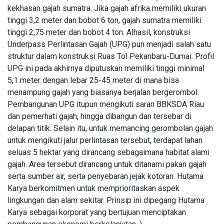
Melonjak
kekhasan gajah sumatra. Jika gajah afrika memiliki ukuran
04
87
95
Aug,
views
tinggi 3,2 meter dan bobot 6 ton, gajah sumatra memiliki
2026
Persen,
tinggi 2,75 meter dan bobot 4 ton. Alhasil, konstruksi
Arus Kas
T
Operasi
Underpass Perlintasan Gajah (UPG) pun menjadi salah satu
Tags
Malah
struktur dalam konstruksi Ruas Tol Pekanbaru-Dumai. Profil
Turun 19
UPG ini pada akhirnya diputuskan memiliki tinggi minimal
Persen
5,1 meter dengan lebar 25-45 meter di mana bisa
PIALA DUNIA 2026
menampung gajah yang biasanya berjalan bergerombol.
Meksiko
Pembangunan UPG itupun mengikuti saran BBKSDA Riau
dan pemerhati gajah, hingga dibangun dan tersebar di
Laporan Keuangan
delapan titik. Selain itu, untuk memancing gerombolan gajah
untuk mengikuti jalur perlintasan tersebut, terdapat lahan
Kanada
seluas 5 hektar yang dirancang sebagaimana habitat alami
gajah. Area tersebut dirancang untuk ditanami pakan gajah
Jepang
serta sumber air, serta penyebaran jejak kotoran. Hutama
LNG Abadi Masela
Karya berkomitmen untuk memprioritaskan aspek
lingkungan dan alam sekitar. Prinsip ini dipegang Hutama
Blok Masela
Karya sebagai korporat yang bertujuan menciptakan