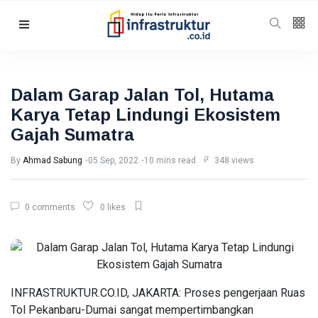
Follow us
5
K
Dalam Garap Jalan Tol, Hutama
Karya Tetap Lindungi Ekosistem
678
Gajah Sumatra
By
Ahmad Sabung
05 Sep, 2022
10 mins read
348 views
Categories
Humaniora
(98)
0 comments
0 likes
Energi
(56)
Energi
(47)
Featured
(40)
INFRASTRUKTUR.CO.ID, JAKARTA: Proses pengerjaan Ruas
Berita
(35)
Tol Pekanbaru-Dumai sangat mempertimbangkan