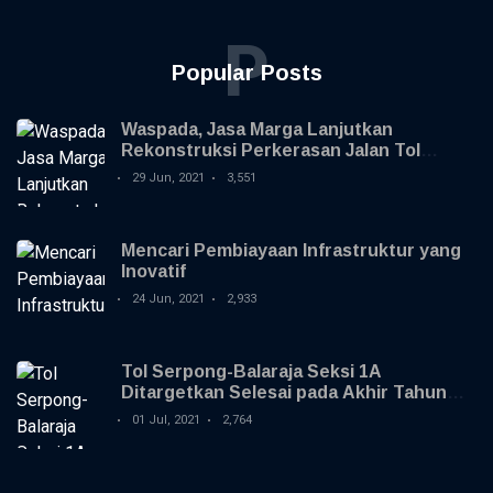
P
Popular Posts
Waspada, Jasa Marga Lanjutkan
Rekonstruksi Perkerasan Jalan Tol
Jagorawi
29 Jun, 2021
3,551
Mencari Pembiayaan Infrastruktur yang
Inovatif
24 Jun, 2021
2,933
Tol Serpong-Balaraja Seksi 1A
Ditargetkan Selesai pada Akhir Tahun
2021
01 Jul, 2021
2,764