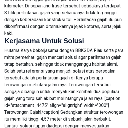
BRMS
Uang Muka
kilometer. Di sepanjang trase tersebut setidaknya terdapat
Turun 21
07 Aug,
61
8 titik perlintasan gajah yang seharusnya tidak terganggu
Persen,
2026
views
Laba
dengan keberadaan konstruksi tol. Perlintasan gajah itu pun
Merosot 40
dikonfirmasi dengan ditemukannya jejak kotoran, serta jejak
Persen dan
PERUMAHAN
kaki.
Arus Kas
Dapur MBG
Kerjasama Untuk Solusi
Operasi
Jagakarsa
Negatif
008
Hutama Karya bekerjasama dengan BBKSDA Riau serta para
03
102
Membakar
Aug,
views
2026
mitra pemerhati gajah mencari solusi agar perlintasan gajah
Sampah di
tetap bertahan, sehingga tidak mengganggu habitat alami.
Halaman,
Inilah
Salah satu referensi yang menjadi solusi atas persoalan
FEATURED
Gambarnya
tersebut adalah perlintasan gajah di Kenya berupa
Stop
terowongan melintasi jalan raya. Terowongan tersebut
Bicara
sengaja dibangun untuk menyatukan kembali dua populasi
RSS,
04
86
GOTO
Aug,
views
gajah yang terpisah akibat melintangnya jalan raya. [caption
2026
Butuh
id="attachment_4475" align="alignright" width="300"]
Laba,
Terowongan Gajah[/caption] Sedangkan struktur terowongan
BERITA
Bukan
itu memiliki tinggi 4,57 meter di sebuah jalan berbukit.
Sulap
Laba
Angka
Lantas, solusi itupun diadopsi dengan menyesuaikan
CPIN