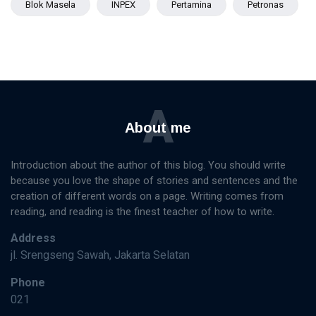
Blok Masela
INPEX
Pertamina
Petronas
A
About me
Introduction about the author of this blog. You should write
because you love the shape of stories and sentences and the
creation of different words on a page. Writing comes from
reading, and reading is the finest teacher of how to write.
Address
jl. Srengseng Sawah, Jakarta Selatan
Phone
021