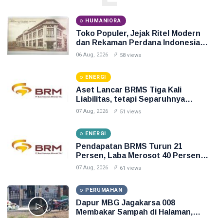
HUMANIORA
Toko Populer, Jejak Ritel Modern
dan Rekaman Perdana Indonesia
Raya di Pasar Baru
06 Aug, 2026
58 views
ENERGI
Aset Lancar BRMS Tiga Kali
Liabilitas, tetapi Separuhnya
Berupa Uang Muka
07 Aug, 2026
51 views
ENERGI
Pendapatan BRMS Turun 21
Persen, Laba Merosot 40 Persen
dan Arus Kas Operasi Negatif
07 Aug, 2026
61 views
PERUMAHAN
Dapur MBG Jagakarsa 008
Membakar Sampah di Halaman,