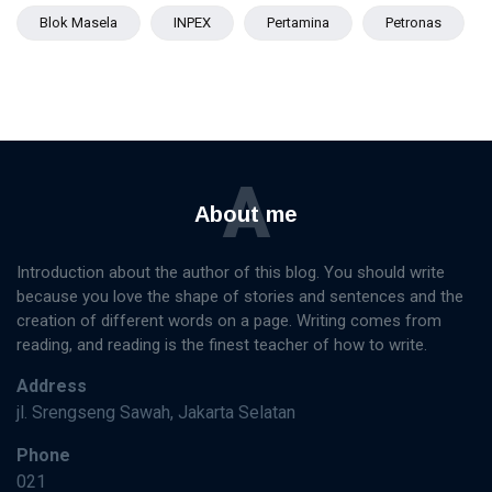
Blok Masela
INPEX
Pertamina
Petronas
A
About me
Introduction about the author of this blog. You should write
because you love the shape of stories and sentences and the
creation of different words on a page. Writing comes from
reading, and reading is the finest teacher of how to write.
Address
jl. Srengseng Sawah, Jakarta Selatan
Phone
021