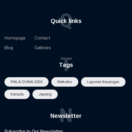
Q
Quick links
Homepage
Contact
Blog
Galleries
T
Tags
PIALA DUNIA 2026
Meksiko
Laporan Keuangan
Kanada
Jepang
N
Newsletter
Subscribe to Our Newsletter