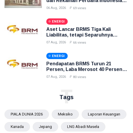
dan Rekaman Perdana Indonesia
Raya di Pasar Baru
06 Aug, 2026
69 views
ENERGI
Aset Lancar BRMS Tiga Kali
Liabilitas, tetapi Separuhnya
Berupa Uang Muka
07 Aug, 2026
66 views
ENERGI
Pendapatan BRMS Turun 21
Persen, Laba Merosot 40 Persen
dan Arus Kas Operasi Negatif
07 Aug, 2026
80 views
T
Tags
PIALA DUNIA 2026
Meksiko
Laporan Keuangan
Kanada
Jepang
LNG Abadi Masela