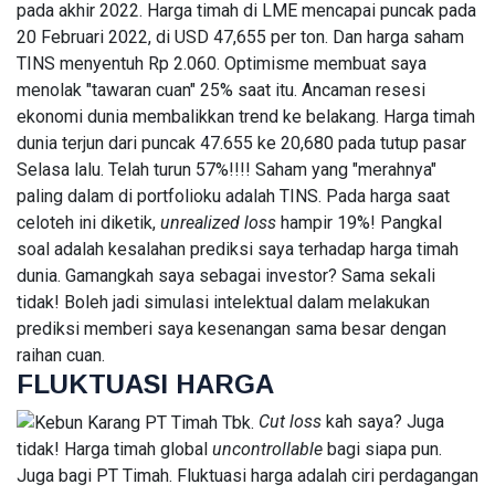
pada akhir 2022. Harga timah di LME mencapai puncak pada
20 Februari 2022, di USD 47,655 per ton. Dan harga saham
L
Lastest
TINS menyentuh Rp 2.060. Optimisme membuat saya
Post
menolak "tawaran cuan" 25% saat itu. Ancaman resesi
ekonomi dunia membalikkan trend ke belakang. Harga timah
dunia terjun dari puncak 47.655 ke 20,680 pada tutup pasar
HUMANIORA
Selasa lalu. Telah turun 57%!!!! Saham yang "merahnya"
Rofikoh
paling dalam di portfolioku adalah TINS. Pada harga saat
Rokhim:
celoteh ini diketik,
unrealized loss
hampir 19%! Pangkal
Literasi AI
09
45
soal adalah kesalahan prediksi saya terhadap harga timah
Jadi Bekal
Aug,
views
2026
SDM
dunia. Gamangkah saya sebagai investor? Sama sekali
Menuju
tidak! Boleh jadi simulasi intelektual dalam melakukan
Indonesia
prediksi memberi saya kesenangan sama besar dengan
HUMANIORA
Emas 2045
raihan cuan.
Azanda
FLUKTUASI HARGA
Fahzel: AI
Bukan
09
26
Cut loss
kah saya? Juga
Pengganti
Aug,
views
2026
Manusia,
tidak! Harga timah global
uncontrollable
bagi siapa pun.
tetapi
Juga bagi PT Timah. Fluktuasi harga adalah ciri perdagangan
Penguat