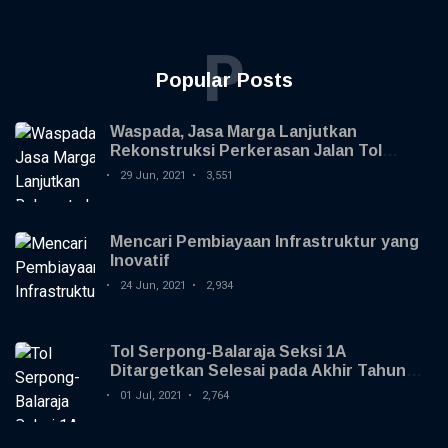
P
Popular Posts
Waspada, Jasa Marga Lanjutkan
Rekonstruksi Perkerasan Jalan Tol
Jagorawi
29 Jun, 2021
3,551
Mencari Pembiayaan Infrastruktur yang
Inovatif
24 Jun, 2021
2,934
Tol Serpong-Balaraja Seksi 1A
Ditargetkan Selesai pada Akhir Tahun
2021
01 Jul, 2021
2,764