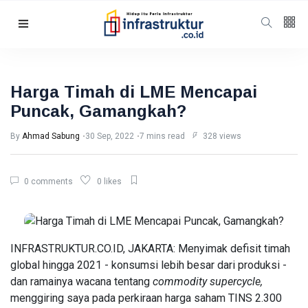
Follow us
5
K
Harga Timah di LME Mencapai
Puncak, Gamangkah?
678
By
Ahmad Sabung
30 Sep, 2022
7 mins read
328 views
Categories
0 comments
0 likes
Humaniora
(100)
Energi
(56)
Energi
(47)
INFRASTRUKTUR.CO.ID, JAKARTA: Menyimak defisit timah
global hingga 2021 - konsumsi lebih besar dari produksi -
Featured
(41)
dan ramainya wacana tentang
commodity supercycle,
Berita
(35)
menggiring saya pada perkiraan harga saham TINS 2.300