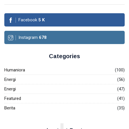
INPEX
Facebook
5
K
Pertamina
Petronas
Instagram
678
Categories
Humaniora
(100)
Energi
(56)
Energi
(47)
Featured
(41)
Berita
(35)