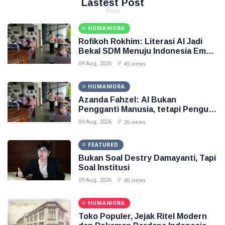
L
Lastest Post
HUMANIORA
Rofikoh Rokhim: Literasi AI Jadi
Bekal SDM Menuju Indonesia Emas
2045
09 Aug, 2026
45 views
HUMANIORA
Azanda Fahzel: AI Bukan
Pengganti Manusia, tetapi Penguat
Kreativitas
09 Aug, 2026
26 views
FEATURED
Bukan Soal Destry Damayanti, Tapi
Soal Institusi
09 Aug, 2026
40 views
HUMANIORA
Toko Populer, Jejak Ritel Modern