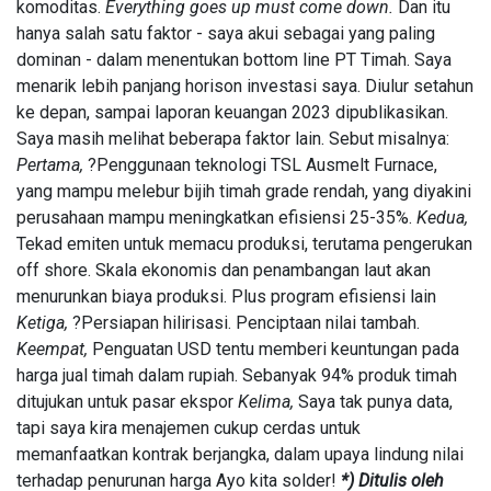
komoditas.
Everything goes up must come down.
Dan itu
FEATURED
Kreativitas
hanya salah satu faktor - saya akui sebagai yang paling
Bukan
Soal
dominan - dalam menentukan bottom line PT Timah. Saya
Destry
09
40
menarik lebih panjang horison investasi saya. Diulur setahun
Damayanti,
Aug,
views
2026
ke depan, sampai laporan keuangan 2023 dipublikasikan.
Tapi Soal
Institusi
Saya masih melihat beberapa faktor lain. Sebut misalnya:
Pertama,
?Penggunaan teknologi TSL Ausmelt Furnace,
HUMANIORA
yang mampu melebur bijih timah grade rendah, yang diyakini
Toko
perusahaan mampu meningkatkan efisiensi 25-35%.
Kedua,
Populer,
Jejak Ritel
Tekad emiten untuk memacu produksi, terutama pengerukan
06
69
Modern
Aug,
views
off shore. Skala ekonomis dan penambangan laut akan
2026
dan
menurunkan biaya produksi. Plus program efisiensi lain
Rekaman
Ketiga,
?Persiapan hilirisasi. Penciptaan nilai tambah.
ENERGI
Perdana
Indonesia
Keempat,
Penguatan USD tentu memberi keuntungan pada
Aset
Raya di
Lancar
harga jual timah dalam rupiah. Sebanyak 94% produk timah
Pasar
BRMS Tiga
ditujukan untuk pasar ekspor
Kelima,
Saya tak punya data,
07 Aug,
66
Baru
Kali
2026
views
tapi saya kira menajemen cukup cerdas untuk
Liabilitas,
memanfaatkan kontrak berjangka, dalam upaya lindung nilai
tetapi
ENERGI
Separuhnya
terhadap penurunan harga Ayo kita solder!
*) Ditulis oleh
Pendapatan