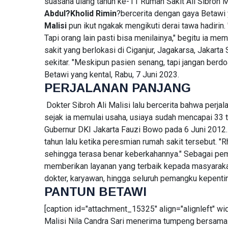
suasana ulang tahun ke-11 Rumah Sakit Ali Sibroh Ma
2026
Persen,
Abdul?Kholid Rimin
?bercerita dengan gaya Betawi y
Arus Kas
Malisi
pun ikut ngakak mengikuti derai tawa hadirin.
BERITA
Operasi
Malah
Tapi orang lain pasti bisa menilainya," begitu ia m
CPIN
Turun 19
Tarik
sakit yang berlokasi di Ciganjur, Jagakarsa, Jakarta
Persen
Pinjaman
sekitar. "Meskipun pasien senang, tapi jangan berdo
04
47
Rp3,25
Aug,
views
2026
Betawi yang kental, Rabu, 7 Juni 2023.
Triliun
PERJALANAN PANJANG
untuk
Bayar
FEATURED
Dokter Sibroh Ali Malisi lalu bercerita bahwa perjal
Dividen
Rp2,95
JULI HIJAU.
sejak ia memulai usaha, usiaya sudah mencapai 33 
Triliun
AGUSTUS?
Gubernur DKI Jakarta Fauzi Bowo pada 6 Juni 2012
JANGAN
02
67
tahun lalu ketika peresmian rumah sakit tersebut. "
CUMA
Aug,
views
2026
sehingga terasa benar keberkahannya." Sebagai pem
JAGO
PASANG
memberikan layanan yang terbaik kepada masyarakat.
BENDERA
dokter, karyawan, hingga seluruh pemangku kepenti
PERUMAHAN
PANTUN BETAWI
HUT RI:
Dapur
[caption id="attachment_15325" align="alignleft" wi
MBG
02
83
Malisi Nila Candra Sari menerima tumpeng bersama 
Jagakarsa
Aug,
views
2026