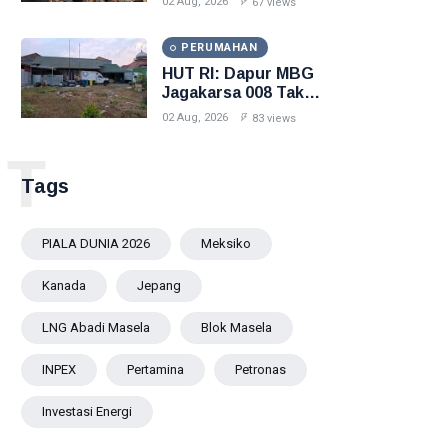
02 Aug, 2026
67 views
PERUMAHAN
HUT RI: Dapur MBG
Jagakarsa 008 Tak
Pasang Merah Putih
02 Aug, 2026
83 views
T
Tags
PIALA DUNIA 2026
Meksiko
Kanada
Jepang
LNG Abadi Masela
Blok Masela
INPEX
Pertamina
Petronas
Investasi Energi