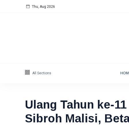
Thu, Aug 2026
Follow us
5
K
678
Categories
Humaniora
(97)
All Sections
HOM
Energi
(54)
Energi
(47)
Featured
(39)
Ulang Tahun ke-11 
Berita
(33)
Sibroh Malisi, Bet