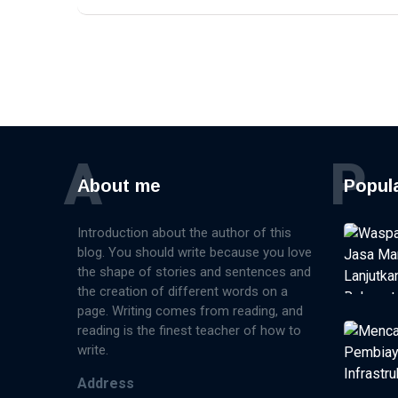
Petronas
Investasi Energi
A
P
About me
Popul
Introduction about the author of this
blog. You should write because you love
the shape of stories and sentences and
the creation of different words on a
page. Writing comes from reading, and
reading is the finest teacher of how to
write.
Address