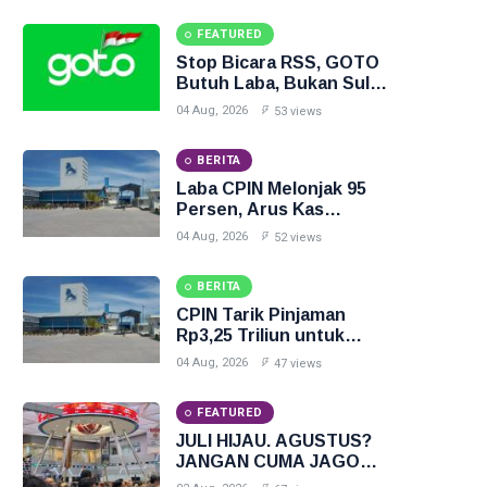
FEATURED
Stop Bicara RSS, GOTO
Butuh Laba, Bukan Sulap
Angka
04 Aug, 2026
53 views
BERITA
Laba CPIN Melonjak 95
Persen, Arus Kas
Operasi Malah Turun 19
04 Aug, 2026
52 views
Persen
BERITA
CPIN Tarik Pinjaman
Rp3,25 Triliun untuk
Bayar Dividen Rp2,95
04 Aug, 2026
47 views
Triliun
FEATURED
JULI HIJAU. AGUSTUS?
JANGAN CUMA JAGO
PASANG BENDERA