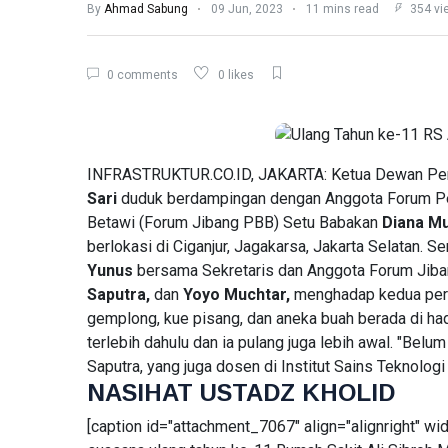
L
Lastest Post
By
Ahmad Sabung
09 Jun, 2023
11 mins read
354 vi
PERUMAHAN
0 comments
0 likes
Dapur MBG
Jagakarsa
008
03
77
Membakar
Aug,
views
2026
Sampah di
INFRASTRUKTUR.CO.ID, JAKARTA: Ketua Dewan Pemb
Halaman,
Sari
duduk berdampingan dengan Anggota Forum P
Inilah
Betawi (Forum Jibang PBB) Setu Babakan
Diana M
FEATURED
Gambarnya
berlokasi di Ciganjur, Jagakarsa, Jakarta Selatan. 
Stop
Bicara
Yunus
bersama Sekretaris dan Anggota Forum Jiban
RSS,
Saputra,
dan
Yoyo Muchtar,
menghadap kedua perem
04
53
GOTO
Aug,
views
gemplong, kue pisang, dan aneka buah berada di h
2026
Butuh
terlebih dahulu dan ia pulang juga lebih awal. "Belum 
Laba,
BERITA
Bukan
Saputra, yang juga dosen di Institut Sains Teknologi
Sulap
Laba
NASIHAT USTADZ KHOLID
Angka
CPIN
Melonjak
[caption id="attachment_7067" align="alignright" wi
04
52
95
Aug,
views