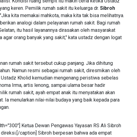
lisi. Kondisi ruang sempit itu makin ceria ketika Ustadz
ang keren. Pemilik rumah sakit itu keluarga dr.
Sibroh
 "Jika kita memakai mahkota, maka kita tak bisa melihatnya.
emberikan analogi dalam pelayanan rumah sakit. Bagi rumah
 Selatan, itu hasil layanannya dirasakan oleh masyarakat
a agar orang banyak yang sakit," kata ustadz dengan logat
anan rumah sakit tersebut cukup panjang. Jika dihitung
tahun. Namun resmi sebagai rumah sakit, diresmikan oleh
. Ustadz Kholid kemudian mengenang peristiwa sebelas
Rhoma Irma, artis lenong, sampai ulama besar hadir
ilik rumah sakit, ayah empat anak itu menyatakan akan
 Ia menularkan nilai-nilai budaya yang baik kepada para
ngan.
dth="300"]
Ketua Dewan Pengawas Yayasan RS Ali Sibroh
direksi.[/caption] Sibroh berpesan bahwa ada empat