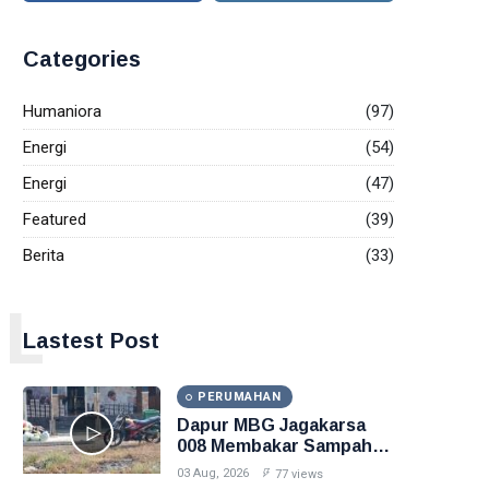
Categories
Humaniora
(97)
Energi
(54)
Energi
(47)
Featured
(39)
Berita
(33)
L
Lastest Post
PERUMAHAN
Dapur MBG Jagakarsa
008 Membakar Sampah di
Halaman, Inilah
03 Aug, 2026
77 views
Gambarnya