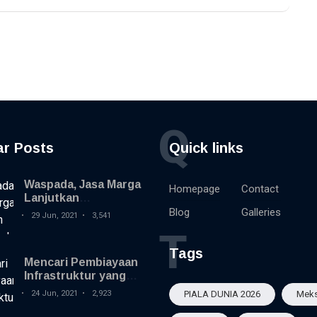
Q
ar Posts
Quick links
Waspada, Jasa Marga
Homepage
Contact
Lanjutkan
Rekonstruksi
Blog
Galleries
29 Jun, 2021
3,541
Perkerasan Jalan Tol
T
Jagorawi
Tags
Mencari Pembiayaan
Infrastruktur yang
Inovatif
24 Jun, 2021
2,923
PIALA DUNIA 2026
Meks