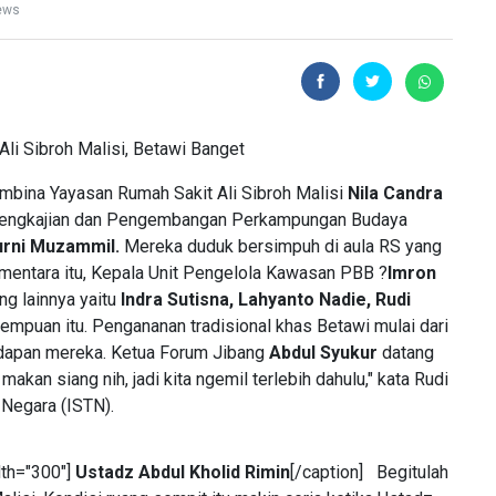
ews
ina Yayasan Rumah Sakit Ali Sibroh Malisi
Nila Candra
engkajian dan Pengembangan Perkampungan Budaya
urni Muzammil.
Mereka duduk bersimpuh di aula RS yang
Sementara itu, Kepala Unit Pengelola Kawasan PBB ?
Imron
g lainnya yaitu
Indra Sutisna, Lahyanto Nadie, Rudi
puan itu. Pengananan tradisional khas Betawi mulai dari
adapan mereka. Ketua Forum Jibang
Abdul Syukur
datang
makan siang nih, jadi kita ngemil terlebih dahulu," kata Rudi
 Negara (ISTN).
dth="300"]
Ustadz Abdul Kholid Rimin
[/caption] Begitulah