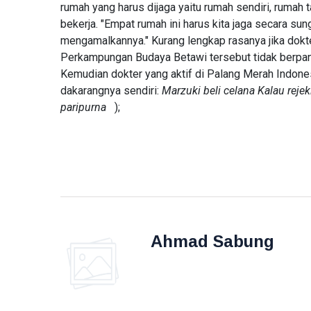
rumah yang harus dijaga yaitu rumah sendiri, rumah
008 Tak
Pasang
bekerja. "Empat rumah ini harus kita jaga secara su
T
Merah
mengamalkannya." Kurang lengkap rasanya jika dok
Tags
Putih
Perkampungan Budaya Betawi tersebut tidak berpan
Kemudian dokter yang aktif di Palang Merah Indon
PIALA DUNIA 2026
dakarangnya sendiri:
Marzuki beli celana
Kalau reje
paripurna
);
Meksiko
Kanada
Jepang
LNG Abadi Masela
Blok Masela
Ahmad Sabung
INPEX
Pertamina