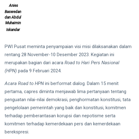
Melonjak
04
Anies
75
95
Aug,
views
Baswedan
2026
Persen,
dan Abdul
Arus Kas
Muhaimin
T
Operasi
Iskandar
Tags
Malah
Turun 19
Persen
PWI Pusat meminta penyampaian visi misi dilaksanakan dalam
PIALA DUNIA 2026
rentang 28 November-10 Desember 2023. Kegiatan ini
merupakan bagian dari acara
Road to Hari Pers Nasional
Meksiko
(HPN)
pada 9 Februari 2024.
Laporan Keuangan
Acara Road to HPN
ini berformat dialog. Dalam 15 menit
Kanada
pertama, capres diminta menjawab lima pertanyaan tentang
penguatan nilai-nilai demokrasi, penghormatan konstitusi, tata
Jepang
pengelolaan pemerintah yang baik dan konstitusi, komitmen
terhadap pemberantasan korupsi dan nepotisme serta
LNG Abadi Masela
komitmen terhadap kemerdekaan pers dan kemerdekaan
Blok Masela
berekspresi.