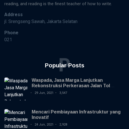
reading, and reading is the finest teacher of how to write.
Address
jl. Srengseng Sawah, Jakarta Selatan
Phone
021
P
Popular Posts
Waspada, Jasa Marga Lanjutkan
Rekonstruksi Perkerasan Jalan Tol
Jagorawi
29 Jun, 2021
3,547
Mencari Pembiayaan Infrastruktur yang
Inovatif
24 Jun, 2021
2,928