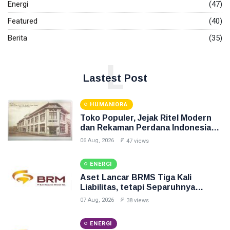
Energi
(47)
Featured
(40)
Berita
(35)
L
Lastest Post
HUMANIORA
Toko Populer, Jejak Ritel Modern
dan Rekaman Perdana Indonesia
Raya di Pasar Baru
06 Aug, 2026
47 views
ENERGI
Aset Lancar BRMS Tiga Kali
Liabilitas, tetapi Separuhnya
Berupa Uang Muka
07 Aug, 2026
38 views
ENERGI