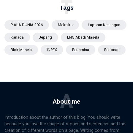
T
Tags
PIALA DUNIA 2026
Meksiko
Laporan Keuangan
Kanada
Jepang
LNG Abadi Masela
Blok Masela
INPEX
Pertamina
Petronas
A
About me
Introduction about the author of this blog. You should write
because you love the shape of stories and sentences and the
creation of different words on a page. Writing comes from