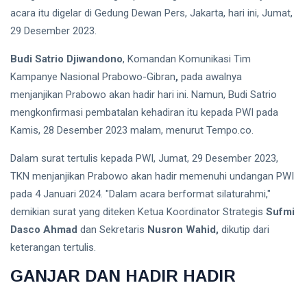
acara itu digelar di Gedung Dewan Pers, Jakarta, hari ini, Jumat,
L
29 Desember 2023.
Lastest
Post
Budi Satrio Djiwandono
, Komandan Komunikasi Tim
Kampanye Nasional Prabowo-Gibran
,
pada awalnya
menjanjikan Prabowo akan hadir hari ini. Namun, Budi Satrio
HUMANIORA
mengkonfirmasi pembatalan kehadiran itu kepada PWI pada
Toko
Kamis, 28 Desember 2023 malam, menurut Tempo.co.
Populer,
Jejak Ritel
06
47
Modern
Aug,
views
Dalam surat tertulis kepada PWI, Jumat, 29 Desember 2023,
2026
dan
TKN menjanjikan Prabowo akan hadir memenuhi undangan PWI
Rekaman
pada 4 Januari 2024. "Dalam acara berformat silaturahmi,"
ENERGI
Perdana
Indonesia
demikian surat yang diteken Ketua Koordinator Strategis
Sufmi
Aset
Raya di
Lancar
Dasco Ahmad
dan Sekretaris
Nusron Wahid,
dikutip dari
Pasar
BRMS Tiga
07 Aug,
38
keterangan tertulis.
Baru
Kali
2026
views
Liabilitas,
GANJAR DAN HADIR HADIR
tetapi
ENERGI
Separuhnya
Pendapatan
Berupa