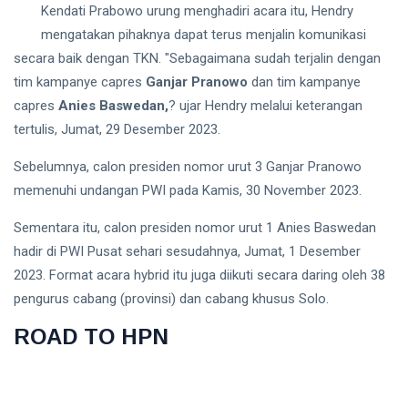
BRMS
Kendati Prabowo urung menghadiri acara itu, Hendry
Uang Muka
Turun 21
07 Aug,
45
mengatakan pihaknya dapat terus menjalin komunikasi
Persen,
2026
views
secara baik dengan TKN. "Sebagaimana sudah terjalin dengan
Laba
Merosot 40
tim kampanye capres
Ganjar Pranowo
dan tim kampanye
Persen dan
PERUMAHAN
capres
Anies Baswedan,
? ujar Hendry melalui keterangan
Arus Kas
Dapur MBG
Operasi
tertulis, Jumat, 29 Desember 2023.
Jagakarsa
Negatif
008
03
98
Sebelumnya, calon presiden nomor urut 3 Ganjar Pranowo
Membakar
Aug,
views
2026
Sampah di
memenuhi undangan PWI pada Kamis, 30 November 2023.
Halaman,
Inilah
Sementara itu, calon presiden nomor urut 1 Anies Baswedan
FEATURED
Gambarnya
hadir di PWI Pusat sehari sesudahnya, Jumat, 1 Desember
Stop
2023. Format acara hybrid itu juga diikuti secara daring oleh 38
Bicara
RSS,
pengurus cabang (provinsi) dan cabang khusus Solo.
04
77
GOTO
Aug,
views
2026
Butuh
ROAD TO HPN
Laba,
BERITA
Bukan
Sulap
Laba
Angka
CPIN