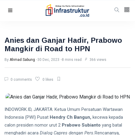
Follow us
5
K
Anies dan Ganjar Hadir, Prabowo
Mangkir di Road to HPN
678
By
Ahmad Sabung
30 Dec, 2023
8 mins read
366 views
Categories
0 comments
0 likes
Humaniora
(98)
Energi
(56)
Energi
(47)
INDOWORK.ID, JAKARTA: Ketua Umum Persatuan Wartawan
Indonesia (PWI) Pusat
Hendry Ch Bangun,
kecewa kepada
Featured
(40)
calon presiden nomor urut 2
Prabowo Subianto
yang batal
Berita
(35)
menghadiri acara
Dialog Capres dengan Pers.
Rencananya,