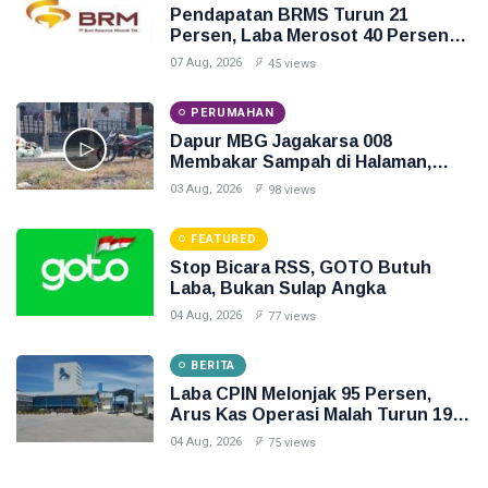
Pendapatan BRMS Turun 21
Persen, Laba Merosot 40 Persen
dan Arus Kas Operasi Negatif
07 Aug, 2026
45 views
PERUMAHAN
Dapur MBG Jagakarsa 008
Membakar Sampah di Halaman,
Inilah Gambarnya
03 Aug, 2026
98 views
FEATURED
Stop Bicara RSS, GOTO Butuh
Laba, Bukan Sulap Angka
04 Aug, 2026
77 views
BERITA
Laba CPIN Melonjak 95 Persen,
Arus Kas Operasi Malah Turun 19
Persen
04 Aug, 2026
75 views