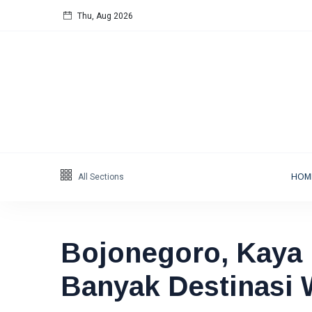
Thu, Aug 2026
Follow us
5
K
678
Categories
Humaniora
(97)
All Sections
HOM
Energi
(54)
Energi
(47)
Featured
(39)
Bojonegoro, Kaya
Berita
(33)
Banyak Destinasi 