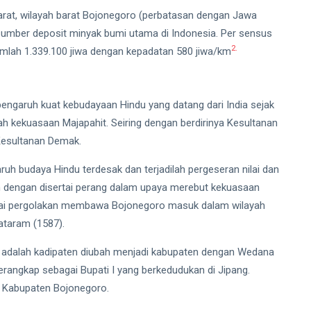
rat, wilayah barat Bojonegoro (perbatasan dengan Jawa
sumber deposit minyak bumi utama di Indonesia. Per sensus
2.
mlah 1.339.100 jiwa dengan kepadatan 580 jiwa/km
engaruh kuat kebudayaan Hindu yang datang dari India sejak
h kekuasaan Majapahit. Seiring dengan berdirinya Kesultanan
Kesultanan Demak.
uh budaya Hindu terdesak dan terjadilah pergeseran nilai dan
lam dengan disertai perang dalam upaya merebut kekuasaan
sertai pergolakan membawa Bojonegoro masuk dalam wilayah
ataram (1587).
 adalah kadipaten diubah menjadi kabupaten dengan Wedana
angkap sebagai Bupati I yang berkedudukan di Jipang.
di Kabupaten Bojonegoro.