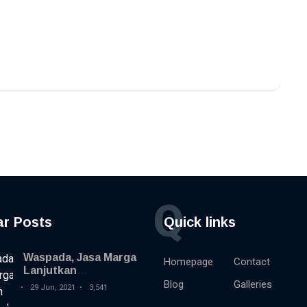
Q
ar Posts
Quick links
Waspada, Jasa Marga
Homepage
Contact
Lanjutkan
Rekonstruksi
Blog
Galleries
29 Jun, 2021
3,541
Perkerasan Jalan Tol