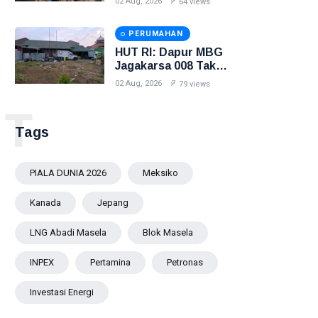
02 Aug, 2026
64 views
PERUMAHAN
HUT RI: Dapur MBG
Jagakarsa 008 Tak
Pasang Merah Putih
02 Aug, 2026
79 views
T
Tags
PIALA DUNIA 2026
Meksiko
Kanada
Jepang
LNG Abadi Masela
Blok Masela
INPEX
Pertamina
Petronas
Investasi Energi