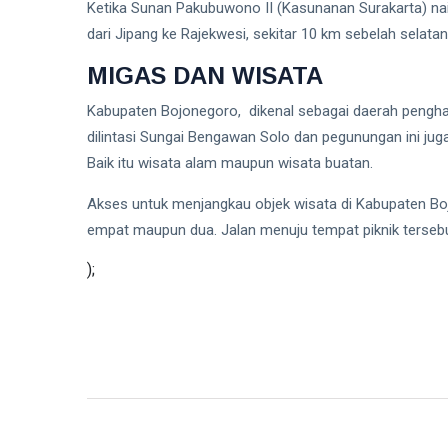
Ketika Sunan Pakubuwono II (Kasunanan Surakarta) nai
008 Tak
Pasang
dari Jipang ke Rajekwesi, sekitar 10 km sebelah selat
T
Merah
Tags
Putih
MIGAS DAN WISATA
Kabupaten Bojonegoro, dikenal sebagai daerah pengha
PIALA DUNIA 2026
dilintasi Sungai Bengawan Solo dan pegunungan ini juga
Baik itu wisata alam maupun wisata buatan.
Meksiko
Akses untuk menjangkau objek wisata di Kabupaten Bo
Kanada
empat maupun dua. Jalan menuju tempat piknik tersebu
Jepang
);
LNG Abadi Masela
Blok Masela
INPEX
Pertamina