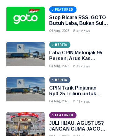
FEATURED
Stop Bicara RSS, GOTO
Butuh Laba, Bukan Sulap
Angka
04 Aug, 2026
48 views
BERITA
Laba CPIN Melonjak 95
Persen, Arus Kas
Operasi Malah Turun 19
04 Aug, 2026
49 views
Persen
BERITA
CPIN Tarik Pinjaman
Rp3,25 Triliun untuk
Bayar Dividen Rp2,95
04 Aug, 2026
41 views
Triliun
FEATURED
JULI HIJAU. AGUSTUS?
JANGAN CUMA JAGO
PASANG BENDERA