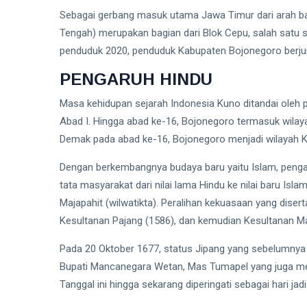
2026
Persen,
Sebagai gerbang masuk utama Jawa Timur dari arah ba
Arus Kas
Tengah) merupakan bagian dari Blok Cepu, salah satu 
BERITA
Operasi
Malah
penduduk 2020, penduduk Kabupaten Bojonegoro berju
CPIN
Turun 19
Tarik
Persen
PENGARUH HINDU
Pinjaman
04
41
Rp3,25
Aug,
views
2026
Masa kehidupan sejarah Indonesia Kuno ditandai oleh p
Triliun
untuk
Abad I. Hingga abad ke-16, Bojonegoro termasuk wilaya
Bayar
Demak pada abad ke-16, Bojonegoro menjadi wilayah 
FEATURED
Dividen
Rp2,95
JULI HIJAU.
Dengan berkembangnya budaya baru yaitu Islam, pengar
Triliun
AGUSTUS?
JANGAN
tata masyarakat dari nilai lama Hindu ke nilai baru Is
02
64
CUMA
Aug,
views
Majapahit (wilwatikta). Peralihan kekuasaan yang di
2026
JAGO
Kesultanan Pajang (1586), dan kemudian Kesultanan M
PASANG
BENDERA
PERUMAHAN
Pada 20 Oktober 1677, status Jipang yang sebelumnya
HUT RI:
Bupati Mancanegara Wetan, Mas Tumapel yang juga mer
Dapur
Tanggal ini hingga sekarang diperingati sebagai hari ja
MBG
02
79
Jagakarsa
Aug,
views
2026