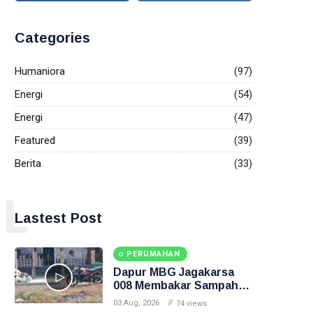
Categories
Humaniora
(97)
Energi
(54)
Energi
(47)
Featured
(39)
Berita
(33)
L
Lastest Post
PERUMAHAN
Dapur MBG Jagakarsa
008 Membakar Sampah di
Halaman, Inilah
03 Aug, 2026
74 views
Gambarnya