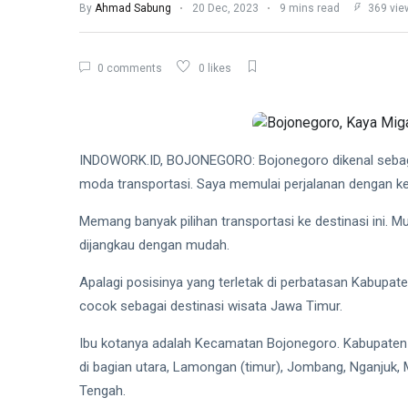
L
Lastest Post
By
Ahmad Sabung
20 Dec, 2023
9 mins read
369 vie
PERUMAHAN
0 comments
0 likes
Dapur MBG
Jagakarsa
008
03
74
Membakar
Aug,
views
2026
Sampah di
INDOWORK.ID, BOJONEGORO: Bojonegoro dikenal sebaga
Halaman,
moda transportasi. Saya memulai perjalanan dengan ker
Inilah
FEATURED
Gambarnya
Memang banyak pilihan transportasi ke destinasi ini. Mu
Stop
dijangkau dengan mudah.
Bicara
RSS,
04
48
GOTO
Aug,
views
Apalagi posisinya yang terletak di perbatasan Kabupat
2026
Butuh
cocok sebagai destinasi wisata Jawa Timur.
Laba,
BERITA
Bukan
Ibu kotanya adalah Kecamatan Bojonegoro. Kabupaten i
Sulap
Laba
Angka
di bagian utara, Lamongan (timur), Jombang, Nganjuk, 
CPIN
Melonjak
Tengah.
04
49
95
Aug,
views