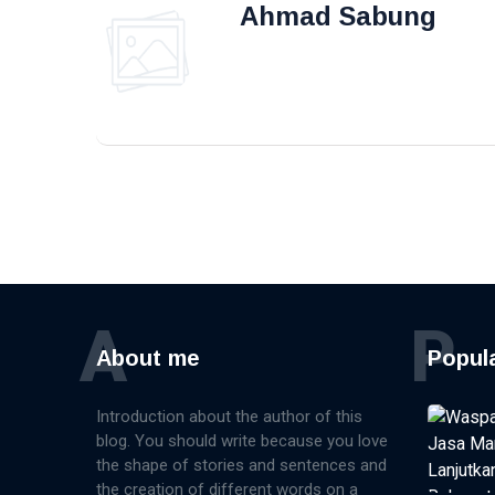
Ahmad Sabung
Petronas
Investasi Energi
A
P
About me
Popul
Introduction about the author of this
blog. You should write because you love
the shape of stories and sentences and
the creation of different words on a