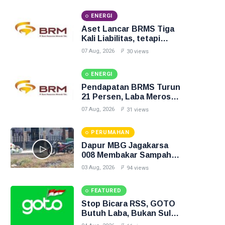
ENERGI
Aset Lancar BRMS Tiga
Kali Liabilitas, tetapi
Separuhnya Berupa
07 Aug, 2026
30 views
Uang Muka
ENERGI
Pendapatan BRMS Turun
21 Persen, Laba Merosot
40 Persen dan Arus Kas
07 Aug, 2026
31 views
Operasi Negatif
PERUMAHAN
Dapur MBG Jagakarsa
008 Membakar Sampah di
Halaman, Inilah
03 Aug, 2026
94 views
Gambarnya
FEATURED
Stop Bicara RSS, GOTO
Butuh Laba, Bukan Sulap
Angka