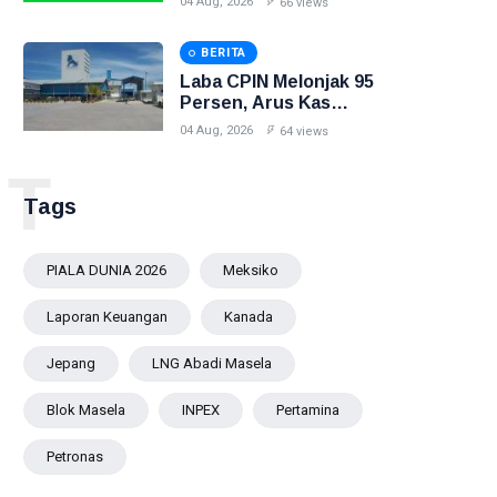
04 Aug, 2026
66 views
BERITA
Laba CPIN Melonjak 95
Persen, Arus Kas
Operasi Malah Turun 19
04 Aug, 2026
64 views
Persen
T
Tags
PIALA DUNIA 2026
Meksiko
Laporan Keuangan
Kanada
Jepang
LNG Abadi Masela
Blok Masela
INPEX
Pertamina
Petronas