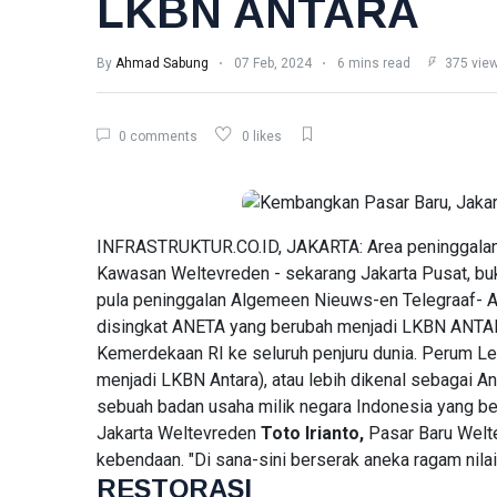
L
LKBN ANTARA
Lastest Post
By
Ahmad Sabung
07 Feb, 2024
6 mins read
375 vie
HUMANIORA
Toko
Populer,
0 comments
0 likes
Jejak Ritel
06
40
Modern
Aug,
views
2026
dan
Rekaman
ENERGI
Perdana
INFRASTRUKTUR.CO.ID, JAKARTA: Area peninggalan 
Indonesia
Aset
Kawasan Weltevreden - sekarang Jakarta Pusat, buk
Raya di
Lancar
Pasar
pula peninggalan Algemeen Nieuws-en Telegraaf- 
BRMS Tiga
07 Aug,
30
Baru
Kali
2026
views
disingkat ANETA yang berubah menjadi LKBN ANTAR
Liabilitas,
Kemerdekaan RI ke seluruh penjuru dunia. Perum Le
tetapi
ENERGI
menjadi LKBN Antara), atau lebih dikenal sebagai An
Separuhnya
Pendapatan
sebuah badan usaha milik negara Indonesia yang be
Berupa
BRMS
Uang Muka
Jakarta Weltevreden
Toto Irianto,
Pasar Baru Welte
Turun 21
07 Aug,
31
kebendaan. "Di sana-sini berserak aneka ragam nilai
Persen,
2026
views
RESTORASI
Laba