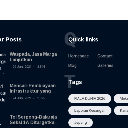
Q
ar Posts
Quick links
Waspada, Jasa Marga
Homepage
Contact
Lanjutkan
Rekonstruksi
Blog
Galleries
29 Jun, 2021
3,544
Perkerasan Jalan Tol
T
Jagorawi
Tags
Mencari Pembiayaan
Infrastruktur yang
Inovatif
24 Jun, 2021
2,925
PIALA DUNIA 2026
Meks
Laporan Keuangan
Kan
Tol Serpong-Balaraja
Seksi 1A Ditargetkan
Jepang
Selesai pada Akhir