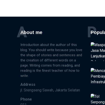
Petronas
A
P
About me
Popul
Introduction about the author of this
blog. You should write because you love
the shape of stories and sentences and
the creation of different words on a
page. Writing comes from reading, and
reading is the finest teacher of how to
write.
Address
jl. Srengseng Sawah, Jakarta Selatan
Phone
021