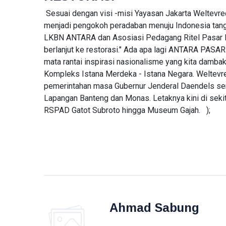
Merosot 40
Sesuai dengan visi -misi Yayasan Jakarta Weltevreden
Persen dan
PERUMAHAN
Arus Kas
menjadi pengokoh peradaban menuju Indonesia tangg
Dapur MBG
Operasi
LKBN ANTARA dan Asosiasi Pedagang Ritel Pasar 
Jagakarsa
Negatif
008
berlanjut ke restorasi." Ada apa lagi ANTARA PAS
03
94
Membakar
Aug,
views
mata rantai inspirasi nasionalisme yang kita damba
2026
Sampah di
Kompleks Istana Merdeka - Istana Negara. Weltevr
Halaman,
pemerintahan masa Gubernur Jenderal Daendels sert
Inilah
FEATURED
Gambarnya
Lapangan Banteng
dan Monas. Letaknya kini di seki
Stop
RSPAD Gatot Subroto hingga Museum Gajah.
);
Bicara
RSS,
04
66
GOTO
Aug,
views
2026
Butuh
Laba,
BERITA
Bukan
Sulap
Laba
Angka
CPIN
Melonjak
04
64
95
Aug,
views
Ahmad Sabung
2026
Persen,
Arus Kas