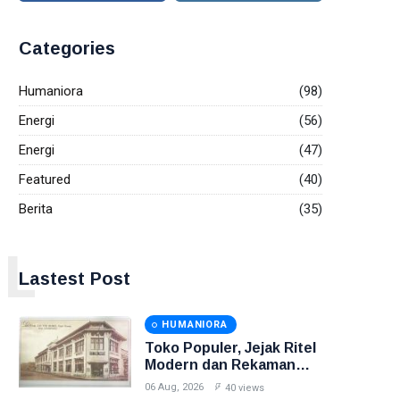
Categories
Humaniora
(98)
Energi
(56)
Energi
(47)
Featured
(40)
Berita
(35)
L
Lastest Post
HUMANIORA
Toko Populer, Jejak Ritel
Modern dan Rekaman
Perdana Indonesia Raya
06 Aug, 2026
40 views
di Pasar Baru