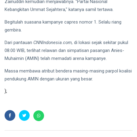
Zainuddin kemudian menjawabnya. "Partai Nasional
Indonesia
Aset
Raya di
Kebangkitan Ummat Sejahtera," katanya samil tertawa.
Lancar
Pasar
BRMS Tiga
07 Aug,
52
Baru
Kali
2026
Begitulah suasana kampanye capres nomor 1. Selalu riang
views
Liabilitas,
gembira.
tetapi
ENERGI
Separuhnya
Dari pantauan
CNNIndonesia.com,
di lokasi sejak sekitar pukul
Pendapatan
Berupa
BRMS
08.00 WIB, terlihat relawan dan simpatisan pasangan Anies-
Uang Muka
Turun 21
07 Aug,
61
Muhaimin (AMIN) telah memadati arena kampanye.
Persen,
2026
views
Laba
Massa membawa atribut bendera masing-masing parpol koalisi
Merosot 40
Persen dan
pendukung AMIN dengan ukuran yang besar.
PERUMAHAN
Arus Kas
Dapur MBG
Operasi
);
Jagakarsa
Negatif
008
03
102
Membakar
Aug,
views
2026
Sampah di
Halaman,
Inilah
FEATURED
Gambarnya
Stop