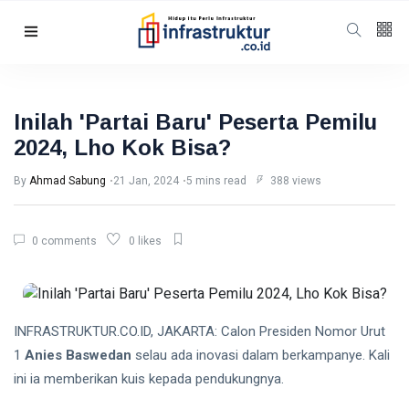
Follow us
5
K
Inilah 'Partai Baru' Peserta Pemilu
2024, Lho Kok Bisa?
678
By
Ahmad Sabung
21 Jan, 2024
5 mins read
388 views
Categories
0 comments
0 likes
Humaniora
(98)
Energi
(56)
Energi
(47)
INFRASTRUKTUR.CO.ID, JAKARTA: Calon Presiden Nomor Urut
1
Anies Baswedan
selau ada inovasi dalam berkampanye. Kali
Featured
(41)
ini ia memberikan kuis kepada pendukungnya.
Berita
(35)