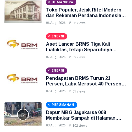
HUMANIORA
Toko Populer, Jejak Ritel Modern
dan Rekaman Perdana Indonesia
Raya di Pasar Baru
06 Aug, 2026
58 views
ENERGI
Aset Lancar BRMS Tiga Kali
Liabilitas, tetapi Separuhnya
Berupa Uang Muka
07 Aug, 2026
52 views
ENERGI
Pendapatan BRMS Turun 21
Persen, Laba Merosot 40 Persen
dan Arus Kas Operasi Negatif
07 Aug, 2026
61 views
PERUMAHAN
Dapur MBG Jagakarsa 008
Membakar Sampah di Halaman,
Inilah Gambarnya
03 Aug, 2026
102 views