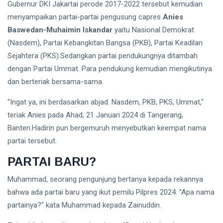
Gubernur DKI Jakartai perode 2017-2022 tersebut kemudian
menyampaikan partai-partai pengusung capres
Anies
L
Lastest
Baswedan-Muhaimin Iskandar
yaitu Nasional Demokrat
Post
(Nasdem), Partai Kebangkitan Bangsa (PKB), Partai Keadilan
Sejahtera (PKS).Sedangkan partai pendukungnya ditambah
dengan Partai Ummat. Para pendukung kemudian mengikutinya
FEATURED
dan berteriak bersama-sama.
Bukan
Soal
"Ingat ya, ini berdasarkan abjad. Nasdem, PKB, PKS, Ummat,"
Destry
09
20
Damayanti,
Aug,
views
teriak Anies pada Ahad, 21 Januari 2024 di Tangerang,
2026
Tapi Soal
Banten.Hadirin pun bergemuruh menyebutkan keempat nama
Institusi
partai tersebut.
HUMANIORA
PARTAI BARU?
Toko
Populer,
Muhammad, seorang pengunjung bertanya kepada rekannya
Jejak Ritel
06
58
Modern
Aug,
views
bahwa ada partai baru yang ikut pemilu Pilpres 2024. "Apa nama
2026
dan
partainya?" kata Muhammad kepada Zainuddin.
Rekaman
ENERGI
Perdana