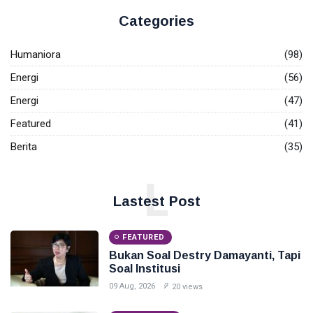
INPEX
Categories
Pertamina
Humaniora
(98)
Energi
(56)
Petronas
Energi
(47)
Featured
(41)
Berita
(35)
L
Lastest Post
FEATURED
Bukan Soal Destry Damayanti, Tapi
Soal Institusi
09 Aug, 2026
20 views