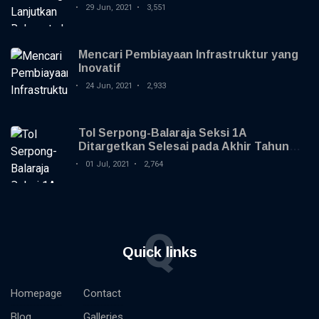
Jagorawi
29 Jun, 2021
3,551
Mencari Pembiayaan Infrastruktur yang
Inovatif
24 Jun, 2021
2,933
Tol Serpong-Balaraja Seksi 1A
Ditargetkan Selesai pada Akhir Tahun
2021
01 Jul, 2021
2,764
Q
Quick links
Homepage
Contact
Blog
Galleries