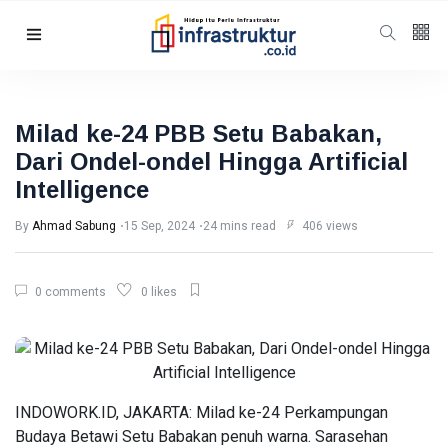
Follow us
5
K
Milad ke-24 PBB Setu Babakan,
Dari Ondel-ondel Hingga Artificial
678
Intelligence
By
Ahmad Sabung
15 Sep, 2024
24 mins read
406 views
Categories
Humaniora
(98)
0 comments
0 likes
Energi
(56)
Energi
(47)
Featured
(40)
INDOWORK.ID, JAKARTA: Milad ke-24 Perkampungan
Berita
(35)
Budaya Betawi Setu Babakan penuh warna. Sarasehan