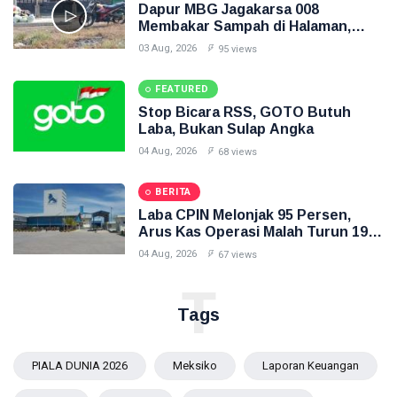
Dapur MBG Jagakarsa 008
Membakar Sampah di Halaman,
Inilah Gambarnya
03 Aug, 2026
95 views
FEATURED
Stop Bicara RSS, GOTO Butuh
Laba, Bukan Sulap Angka
04 Aug, 2026
68 views
BERITA
Laba CPIN Melonjak 95 Persen,
Arus Kas Operasi Malah Turun 19
Persen
04 Aug, 2026
67 views
T
Tags
PIALA DUNIA 2026
Meksiko
Laporan Keuangan