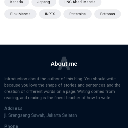
Kanada
Jepang
LNG Abadi Masela
Blok Masela
INPEX
Pertamina
Petronas
A
About me
Introduction about the author of this blog. You should write
because you love the shape of stories and sentences and the
creation of different words on a page. Writing comes from
reading, and reading is the finest teacher of how to write.
Address
jl. Srengseng Sawah, Jakarta Selatan
Phone