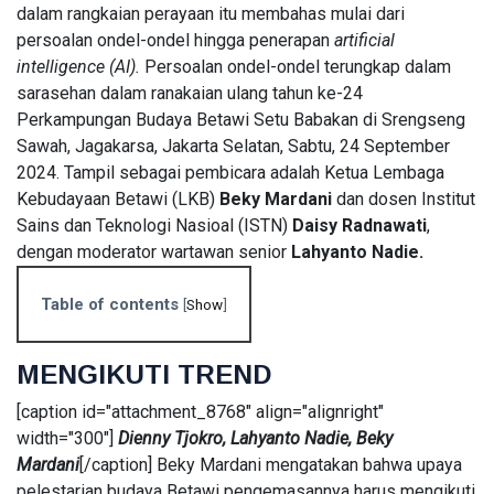
dalam rangkaian perayaan itu membahas mulai dari
persoalan ondel-ondel hingga penerapan
artificial
L
Lastest
intelligence (AI).
Persoalan ondel-ondel terungkap dalam
Post
sarasehan dalam ranakaian ulang tahun ke-24
Perkampungan Budaya Betawi Setu Babakan di Srengseng
Sawah, Jagakarsa, Jakarta Selatan, Sabtu, 24 September
HUMANIORA
2024. Tampil sebagai pembicara adalah Ketua Lembaga
Toko
Kebudayaan Betawi (LKB)
Beky Mardani
dan dosen Institut
Populer,
Sains dan Teknologi Nasioal (ISTN)
Daisy Radnawati
,
Jejak Ritel
06
44
dengan moderator wartawan senior
Lahyanto Nadie.
Modern
Aug,
views
2026
dan
Rekaman
Table of contents
[
Show
]
ENERGI
Perdana
Indonesia
Aset
Raya di
Lancar
MENGIKUTI TREND
Pasar
BRMS Tiga
07 Aug,
35
Baru
Kali
2026
views
[caption id="attachment_8768" align="alignright"
Liabilitas,
width="300"]
Dienny Tjokro, Lahyanto Nadie, Beky
tetapi
ENERGI
Mardani
[/caption] Beky Mardani mengatakan bahwa upaya
Separuhnya
Pendapatan
Berupa
pelestarian budaya Betawi pengemasannya harus mengikuti