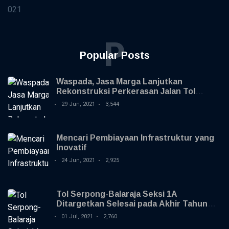
021
P
Popular Posts
Waspada, Jasa Marga Lanjutkan
Rekonstruksi Perkerasan Jalan Tol
Jagorawi
29 Jun, 2021
3,544
Mencari Pembiayaan Infrastruktur yang
Inovatif
24 Jun, 2021
2,925
Tol Serpong-Balaraja Seksi 1A
Ditargetkan Selesai pada Akhir Tahun
2021
01 Jul, 2021
2,760