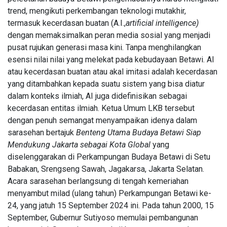
BRMS
Uang Muka
trend, mengikuti perkembangan teknologi mutakhir,
Turun 21
07 Aug,
38
Persen,
2026
termasuk kecerdasan buatan (A.I.,
artificial intelligence)
views
Laba
dengan memaksimalkan peran media sosial yang menjadi
Merosot 40
pusat rujukan generasi masa kini. Tanpa menghilangkan
Persen dan
PERUMAHAN
esensi nilai nilai yang melekat pada kebudayaan Betawi. AI
Arus Kas
Dapur MBG
Operasi
atau kecerdasan buatan atau akal imitasi adalah kecerdasan
Jagakarsa
Negatif
yang ditambahkan kepada suatu sistem yang bisa diatur
008
03
95
Membakar
Aug,
views
dalam konteks ilmiah, AI juga didefinisikan sebagai
2026
Sampah di
kecerdasan entitas ilmiah. Ketua Umum LKB tersebut
Halaman,
dengan penuh semangat menyampaikan idenya dalam
Inilah
FEATURED
sarasehan bertajuk
Benteng Utama Budaya Betawi Siap
Gambarnya
Stop
Mendukung Jakarta sebagai Kota Global
yang
Bicara
diselenggarakan di Perkampungan Budaya Betawi di Setu
RSS,
04
68
Babakan, Srengseng Sawah, Jagakarsa, Jakarta Selatan.
GOTO
Aug,
views
2026
Acara sarasehan berlangsung di tengah kemeriahan
Butuh
Laba,
menyambut milad (ulang tahun) Perkampungan Betawi ke-
BERITA
Bukan
24, yang jatuh 15 September 2024 ini. Pada tahun 2000, 15
Sulap
Laba
September, Gubernur Sutiyoso memulai pembangunan
Angka
CPIN