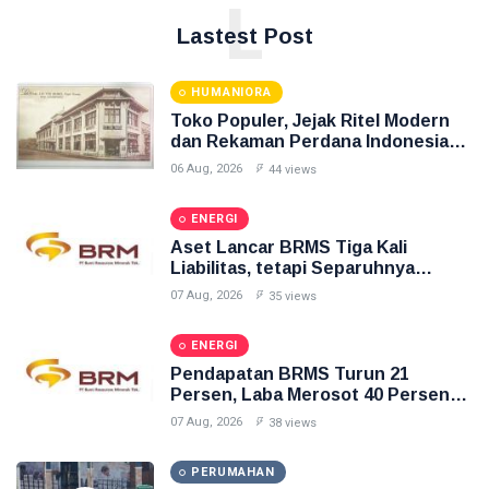
L
Lastest Post
HUMANIORA
Toko Populer, Jejak Ritel Modern
dan Rekaman Perdana Indonesia
Raya di Pasar Baru
06 Aug, 2026
44 views
ENERGI
Aset Lancar BRMS Tiga Kali
Liabilitas, tetapi Separuhnya
Berupa Uang Muka
07 Aug, 2026
35 views
ENERGI
Pendapatan BRMS Turun 21
Persen, Laba Merosot 40 Persen
dan Arus Kas Operasi Negatif
07 Aug, 2026
38 views
PERUMAHAN