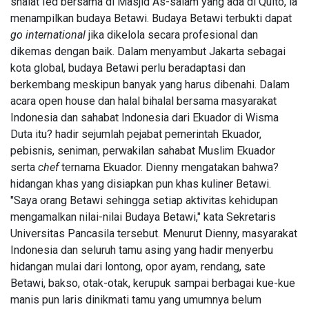
shalat Ied bersama di Masjid As-salam yang ada di Quito, ia
menampilkan budaya Betawi. Budaya Betawi terbukti dapat
go international
jika dikelola secara profesional dan
dikemas dengan baik. Dalam menyambut Jakarta sebagai
kota global, budaya Betawi perlu beradaptasi dan
berkembang meskipun banyak yang harus dibenahi. Dalam
acara open house dan halal bihalal bersama masyarakat
Indonesia dan sahabat Indonesia dari Ekuador di Wisma
Duta itu? hadir sejumlah pejabat pemerintah Ekuador,
pebisnis, seniman, perwakilan sahabat Muslim Ekuador
serta
chef
ternama Ekuador. Dienny mengatakan bahwa?
hidangan khas yang disiapkan pun khas kuliner Betawi.
"Saya orang Betawi sehingga setiap aktivitas kehidupan
mengamalkan nilai-nilai Budaya Betawi," kata Sekretaris
Universitas Pancasila tersebut. Menurut Dienny, masyarakat
Indonesia dan seluruh tamu asing yang hadir menyerbu
hidangan mulai dari lontong, opor ayam, rendang, sate
Betawi, bakso, otak-otak, kerupuk sampai berbagai kue-kue
manis pun laris dinikmati tamu yang umumnya belum