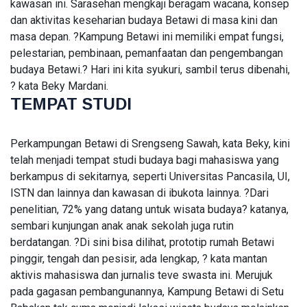
kawasan ini. Sarasehan mengkaji beragam wacana, konsep
Melonjak
04
67
dan aktivitas keseharian budaya Betawi di masa kini dan
95
Aug,
views
2026
Persen,
masa depan. ?Kampung Betawi ini memiliki empat fungsi,
Arus Kas
T
pelestarian, pembinaan, pemanfaatan dan pengembangan
Operasi
budaya Betawi.? Hari ini kita syukuri, sambil terus dibenahi,
Tags
Malah
Turun 19
? kata Beky Mardani.
Persen
TEMPAT STUDI
PIALA DUNIA 2026
Meksiko
Perkampungan Betawi di Srengseng Sawah, kata Beky, kini
telah menjadi tempat studi budaya bagi mahasiswa yang
Laporan Keuangan
berkampus di sekitarnya, seperti Universitas Pancasila, UI,
ISTN dan lainnya dan kawasan di ibukota lainnya. ?Dari
Kanada
penelitian, 72% yang datang untuk wisata budaya? katanya,
sembari kunjungan anak anak sekolah juga rutin
Jepang
berdatangan. ?Di sini bisa dilihat, prototip rumah Betawi
LNG Abadi Masela
pinggir, tengah dan pesisir, ada lengkap, ? kata mantan
aktivis mahasiswa dan jurnalis teve swasta ini. Merujuk
Blok Masela
pada gagasan pembangunannya, Kampung Betawi di Setu