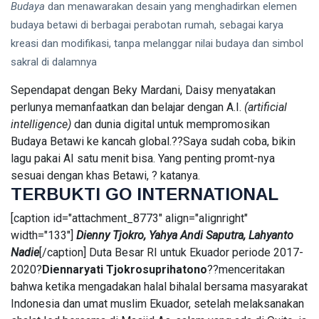
Budaya
dan menawarakan desain yang menghadirkan elemen
budaya betawi di berbagai perabotan rumah, sebagai karya
kreasi dan modifikasi, tanpa melanggar nilai budaya dan simbol
sakral di dalamnya
Sependapat dengan Beky Mardani, Daisy menyatakan
perlunya memanfaatkan dan belajar dengan A.I.
(artificial
intelligence)
dan dunia digital untuk mempromosikan
Budaya Betawi ke kancah global.??Saya sudah coba, bikin
lagu pakai AI satu menit bisa. Yang penting promt-nya
sesuai dengan khas Betawi, ? katanya.
TERBUKTI GO INTERNATIONAL
[caption id="attachment_8773" align="alignright"
width="133"]
Dienny Tjokro, Yahya Andi Saputra, Lahyanto
Nadie
[/caption] Duta Besar RI untuk Ekuador periode 2017-
2020?
Diennaryati Tjokrosuprihatono
??menceritakan
bahwa ketika mengadakan halal bihalal bersama masyarakat
Indonesia dan umat muslim Ekuador, setelah melaksanakan