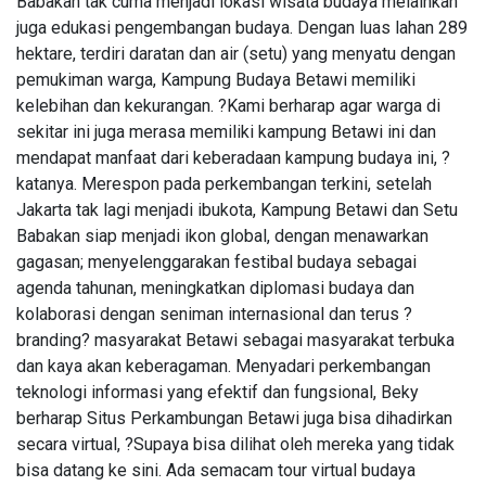
Babakan tak cuma menjadi lokasi wisata budaya melainkan
INPEX
juga edukasi pengembangan budaya. Dengan luas lahan 289
hektare, terdiri daratan dan air (setu) yang menyatu dengan
Pertamina
pemukiman warga, Kampung Budaya Betawi memiliki
Petronas
kelebihan dan kekurangan. ?Kami berharap agar warga di
sekitar ini juga merasa memiliki kampung Betawi ini dan
mendapat manfaat dari keberadaan kampung budaya ini, ?
katanya. Merespon pada perkembangan terkini, setelah
Jakarta tak lagi menjadi ibukota, Kampung Betawi dan Setu
Babakan siap menjadi ikon global, dengan menawarkan
gagasan; menyelenggarakan festibal budaya sebagai
agenda tahunan, meningkatkan diplomasi budaya dan
kolaborasi dengan seniman internasional dan terus ?
branding? masyarakat Betawi sebagai masyarakat terbuka
dan kaya akan keberagaman. Menyadari perkembangan
teknologi informasi yang efektif dan fungsional, Beky
berharap Situs Perkambungan Betawi juga bisa dihadirkan
secara virtual, ?Supaya bisa dilihat oleh mereka yang tidak
bisa datang ke sini. Ada semacam tour virtual budaya