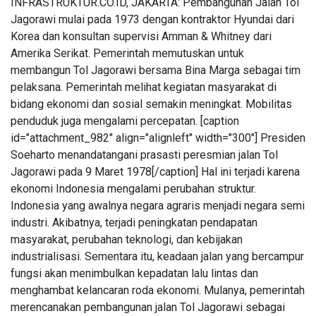
INFRASTRUKTUR.CO.ID, JAKARTA: Pembangunan Jalan Tol
Jagorawi mulai pada 1973 dengan kontraktor Hyundai dari
L
Korea dan konsultan supervisi Amman & Whitney dari
Lastest
Amerika Serikat. Pemerintah memutuskan untuk
Post
membangun Tol Jagorawi bersama Bina Marga sebagai tim
pelaksana. Pemerintah melihat kegiatan masyarakat di
bidang ekonomi dan sosial semakin meningkat. Mobilitas
HUMANIORA
penduduk juga mengalami percepatan. [caption
Toko
Populer,
id="attachment_982" align="alignleft" width="300"]
Presiden
Jejak Ritel
06
Soeharto menandatangani prasasti peresmian jalan Tol
49
Modern
Aug,
views
2026
Jagorawi pada 9 Maret 1978[/caption] Hal ini terjadi karena
dan
ekonomi Indonesia mengalami perubahan struktur.
Rekaman
ENERGI
Perdana
Indonesia yang awalnya negara agraris menjadi negara semi
Indonesia
Aset
industri. Akibatnya, terjadi peningkatan pendapatan
Raya di
Lancar
masyarakat, perubahan teknologi, dan kebijakan
Pasar
BRMS Tiga
07 Aug,
41
Baru
industrialisasi. Sementara itu, keadaan jalan yang bercampur
Kali
2026
views
Liabilitas,
fungsi akan menimbulkan kepadatan lalu lintas dan
tetapi
menghambat kelancaran roda ekonomi. Mulanya, pemerintah
ENERGI
Separuhnya
merencanakan pembangunan jalan Tol Jagorawi sebagai
Pendapatan
Berupa