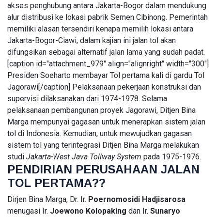
BRMS
akses penghubung antara Jakarta-Bogor dalam mendukung
Uang Muka
Turun 21
07 Aug,
alur distribusi ke lokasi pabrik Semen Cibinong. Pemerintah
48
Persen,
2026
views
memiliki alasan tersendiri kenapa memilih lokasi antara
Laba
Jakarta-Bogor-Ciawi, dalam kajian ini jalan tol akan
Merosot 40
Persen dan
difungsikan sebagai alternatif jalan lama yang sudah padat.
PERUMAHAN
Arus Kas
[caption id="attachment_979" align="alignright" width="300"]
Dapur MBG
Operasi
Jagakarsa
Presiden Soeharto membayar Tol pertama kali di gardu Tol
Negatif
008
03
101
Jagorawi[/caption] Pelaksanaan pekerjaan konstruksi dan
Membakar
Aug,
views
2026
supervisi dilaksanakan dari 1974-1978. Selama
Sampah di
Halaman,
pelaksanaan pembangunan proyek Jagorawi, Ditjen Bina
Inilah
Marga mempunyai gagasan untuk menerapkan sistem jalan
FEATURED
Gambarnya
tol di Indonesia. Kemudian, untuk mewujudkan gagasan
Stop
sistem tol yang terintegrasi Ditjen Bina Marga melakukan
Bicara
RSS,
studi
Jakarta-West Java Tollway System
pada 1975-1976.
04
80
GOTO
Aug,
views
PENDIRIAN PERUSAHAAN JALAN
2026
Butuh
TOL PERTAMA??
Laba,
BERITA
Bukan
Dirjen Bina Marga, Dr. Ir.
Poernomosidi Hadjisarosa
Sulap
Laba
menugasi Ir.
Joewono Kolopaking
dan Ir.
Sunaryo
Angka
CPIN