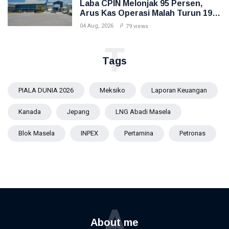
Laba CPIN Melonjak 95 Persen,
Arus Kas Operasi Malah Turun 19
Persen
04 Aug, 2026
79 views
T
Tags
PIALA DUNIA 2026
Meksiko
Laporan Keuangan
Kanada
Jepang
LNG Abadi Masela
Blok Masela
INPEX
Pertamina
Petronas
A
About me