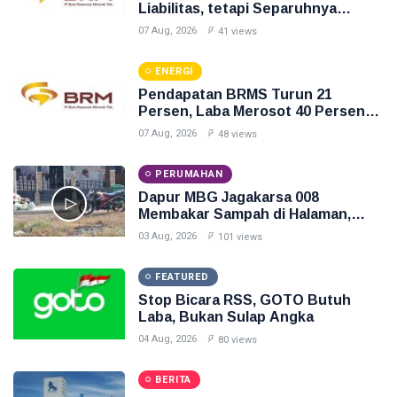
Liabilitas, tetapi Separuhnya
Berupa Uang Muka
07 Aug, 2026
41 views
ENERGI
Pendapatan BRMS Turun 21
Persen, Laba Merosot 40 Persen
dan Arus Kas Operasi Negatif
07 Aug, 2026
48 views
PERUMAHAN
Dapur MBG Jagakarsa 008
Membakar Sampah di Halaman,
Inilah Gambarnya
03 Aug, 2026
101 views
FEATURED
Stop Bicara RSS, GOTO Butuh
Laba, Bukan Sulap Angka
04 Aug, 2026
80 views
BERITA