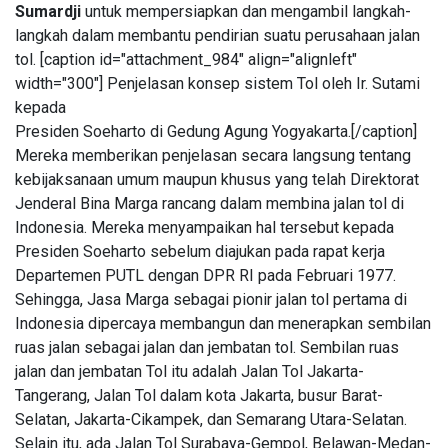
Sumardji
untuk mempersiapkan dan mengambil langkah-
Melonjak
04
79
95
Aug,
views
langkah dalam membantu pendirian suatu perusahaan jalan
2026
Persen,
tol. [caption id="attachment_984" align="alignleft"
Arus Kas
T
width="300"]
Penjelasan konsep sistem Tol oleh Ir. Sutami
Operasi
Tags
Malah
kepada
Turun 19
Presiden Soeharto di Gedung Agung Yogyakarta.[/caption]
Persen
Mereka memberikan penjelasan secara langsung tentang
PIALA DUNIA 2026
kebijaksanaan umum maupun khusus yang telah Direktorat
Jenderal Bina Marga rancang dalam membina jalan tol di
Meksiko
Indonesia. Mereka menyampaikan hal tersebut kepada
Laporan Keuangan
Presiden Soeharto sebelum diajukan pada rapat kerja
Departemen PUTL dengan DPR RI pada Februari 1977.
Kanada
Sehingga, Jasa Marga sebagai pionir jalan tol pertama di
Indonesia dipercaya membangun dan menerapkan sembilan
Jepang
ruas jalan sebagai jalan dan jembatan tol. Sembilan ruas
jalan dan jembatan Tol itu adalah Jalan Tol Jakarta-
LNG Abadi Masela
Tangerang, Jalan Tol dalam kota Jakarta, busur Barat-
Blok Masela
Selatan, Jakarta-Cikampek, dan Semarang Utara-Selatan.
Selain itu, ada Jalan Tol Surabaya-Gempol, Belawan-Medan-