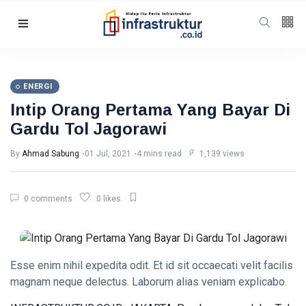
Follow us
5
K
ENERGI
Intip Orang Pertama Yang Bayar Di
678
Gardu Tol Jagorawi
By
Ahmad Sabung
01 Jul, 2021
4 mins read
1,139 views
Categories
Humaniora
(98)
0 comments
0 likes
Energi
(56)
Energi
(47)
Esse enim nihil expedita odit. Et id sit occaecati velit facilis
Featured
(40)
magnam neque delectus. Laborum alias veniam explicabo.
Berita
(35)