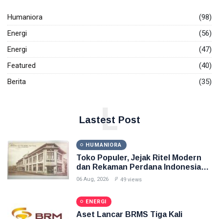
Humaniora
(98)
Energi
(56)
Energi
(47)
Featured
(40)
Berita
(35)
L
Lastest Post
HUMANIORA
Toko Populer, Jejak Ritel Modern
dan Rekaman Perdana Indonesia
Raya di Pasar Baru
06 Aug, 2026
49 views
ENERGI
Aset Lancar BRMS Tiga Kali